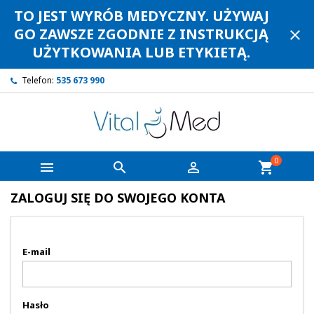
TO JEST WYRÓB MEDYCZNY. UŻYWAJ
GO ZAWSZE ZGODNIE Z INSTRUKCJĄ
close
UŻYTKOWANIA LUB ETYKIETĄ.
Telefon:
535 673 990
0



shopping_cart
ZALOGUJ SIĘ DO SWOJEGO KONTA
E-mail
Hasło