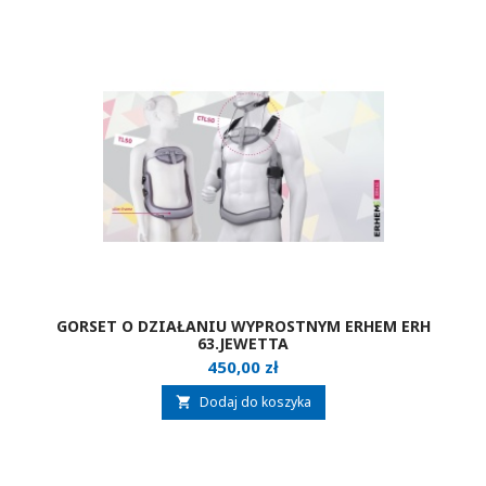
GORSET O DZIAŁANIU WYPROSTNYM ERHEM ERH
63.JEWETTA
Cena
450,00 zł
Dodaj do koszyka
