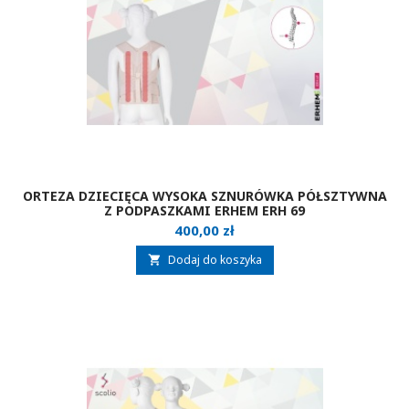
ORTEZA DZIECIĘCA WYSOKA SZNURÓWKA PÓŁSZTYWNA
Z PODPASZKAMI ERHEM ERH 69
Cena
400,00 zł
Dodaj do koszyka
