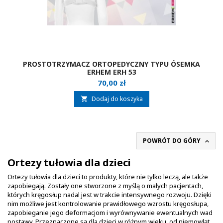
PROSTOTRZYMACZ ORTOPEDYCZNY TYPU ÓSEMKA
ERHEM ERH 53
Cena
70,00 zł
Dodaj do koszyka

POWRÓT DO GÓRY

Ortezy tułowia dla dzieci
Ortezy tułowia dla dzieci to produkty, które nie tylko leczą, ale także
zapobiegają. Zostały one stworzone z myślą o małych pacjentach,
których kręgosłup nadal jest w trakcie intensywnego rozwoju. Dzięki
nim możliwe jest kontrolowanie prawidłowego wzrostu kręgosłupa,
zapobieganie jego deformacjom i wyrównywanie ewentualnych wad
postawy. Przeznaczone są dla dzieci w różnym wieku, od niemowląt