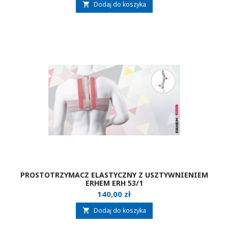
Dodaj do koszyka

PROSTOTRZYMACZ ELASTYCZNY Z USZTYWNIENIEM
ERHEM ERH 53/1
Cena
140,00 zł
Dodaj do koszyka
