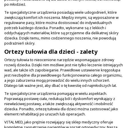
po młodzież.
Te specjalistyczne urządzenia posiadają wiele udogodnień, które
zwiększają komfort ich noszenia. Między innymi, są wyposażone w
regulowane pasy, które można dostosować do indywidualnych
potrzeb każdego dziecka. Ponadto, wykonane są z lekkich i
oddychających materiałów, które są przyjemne dla delikatnej skóry
dziecka. Dzięki temu, mimo codziennego noszenia, nie powodują
podrażnień skóry.
Ortezy tułowia dla dzieci - zalety
Ortezy tułowia to nieocenione narzędzie wspomagające zdrowy
rozwój dziecka. Dzięki nim możliwe jest nie tylko leczenie istniejących
wad, ale także ich zapobieganie. Prawidłowe ustawienie kręgosłupa
jest niezbędne dla prawidłowego funkcjonowania całego organizmu,
a jego zaburzenia mogą prowadzić do wielu innych schorzeń.
Dlatego tak ważne jest, aby dbać o tę kwestię od najmłodszych lat.
Te specjalistyczne urządzenia pomagają w wielu aspektach.
Poprawiają postawę ciała, redukują ból i dyskomfort wynikający z
niewłaściwej postawy, a także zwiększają aktywność i mobilność
dziecka. Ponadto, ortezę tułowia dla dzieci można zastosować jako
element rehabilitacji po urazach lub operacjach.
VITAL MED, jako prężnie rozwijający się sklep medyczny oferuje
kompletne zaopatrzenie pacjentów w sprzęt ortopedyczny. Nasza