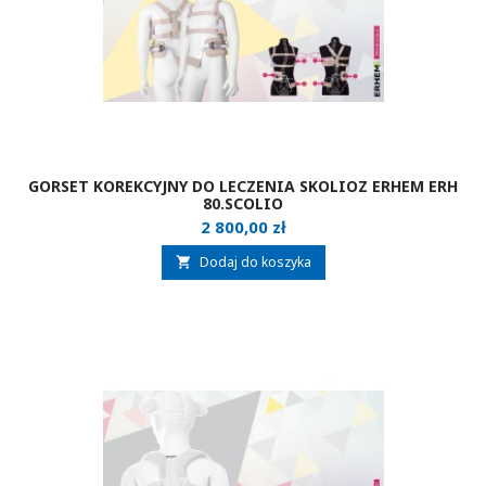
GORSET KOREKCYJNY DO LECZENIA SKOLIOZ ERHEM ERH
80.SCOLIO
Cena
2 800,00 zł
Dodaj do koszyka
