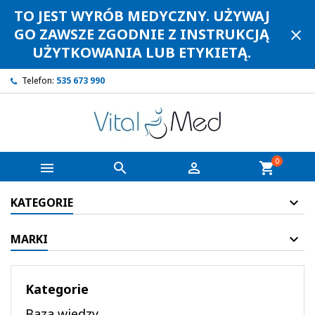
TO JEST WYRÓB MEDYCZNY. UŻYWAJ
GO ZAWSZE ZGODNIE Z INSTRUKCJĄ
close
UŻYTKOWANIA LUB ETYKIETĄ.
Telefon:
535 673 990
0



shopping_cart
KATEGORIE
MARKI
Kategorie
Baza wiedzy