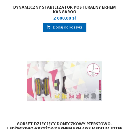
DYNAMICZNY STABILIZATOR POSTURALNY ERHEM
KANGAROO
Cena
2 000,00 zł
Dodaj do koszyka

GORSET DZIECIĘCY DONICZKOWY PIERSIOWO-
LĘDŹWIOWO-KRZYŻOWY ERHEM ERH 48/3.MEDIUM STIFF