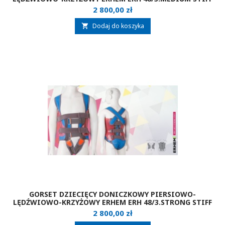
Cena
2 800,00 zł
Dodaj do koszyka

GORSET DZIECIĘCY DONICZKOWY PIERSIOWO-
LĘDŹWIOWO-KRZYŻOWY ERHEM ERH 48/3.STRONG STIFF
Cena
2 800,00 zł