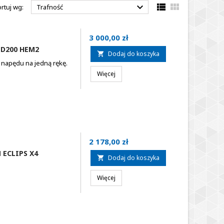



rtuj wg:
Trafność
Cena
3 000,00 zł
 D200 HEM2
Dodaj do koszyka

napędu na jedną rękę.
Więcej
Cena
2 178,00 zł
ECLIPS X4
Dodaj do koszyka

Więcej