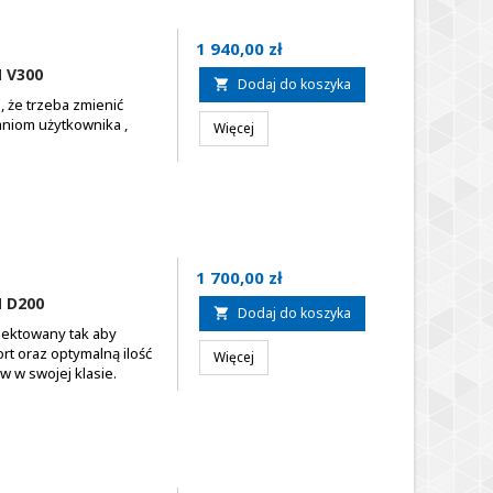
Cena
1 940,00 zł
 V300
Dodaj do koszyka

, że trzeba zmienić
niom użytkownika ,
Więcej
Cena
1 700,00 zł
 D200
Dodaj do koszyka

jektowany tak aby
t oraz optymalną ilość
Więcej
 w swojej klasie.