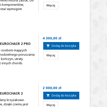
tóremu można zaufać. Do
ści komponentów,
Więcej
prostać wymogom
Cena
4 300,00 zł
 EUROCHAIR 2 PRO
Dodaj do koszyka

zy osobom mających
amodzielnego poruszania
Więcej
 kończyn, utraty
z innych chorób.
Cena
2 000,00 zł
 EUROCHAIR 2
Dodaj do koszyka

adany krzyżakowo.
, dzięki czemu jest
Więcej