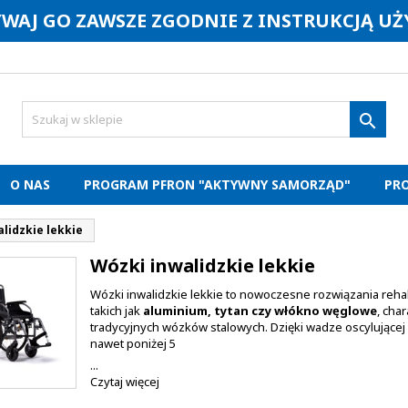
YWAJ GO ZAWSZE ZGODNIE Z INSTRUKCJĄ U

O NAS
PROGRAM PFRON "AKTYWNY SAMORZĄD"
PR
lidzkie lekkie
Wózki inwalidzkie lekkie
Wózki inwalidzkie lekkie to nowoczesne rozwiązania reh
takich jak
aluminium, tytan czy włókno węglowe
, cha
tradycyjnych wózków stalowych. Dzięki wadze oscylującej
nawet poniżej 5
...
Czytaj więcej