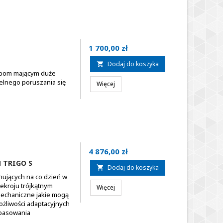
Cena
1 700,00 zł
Dodaj do koszyka

sobom mającym duże
elnego poruszania się
Więcej
Cena
4 876,00 zł
 TRIGO S
Dodaj do koszyka

nujących na co dzień w
ekroju trójkątnym
Więcej
mechaniczne jakie mogą
żliwości adaptacyjnych
opasowania