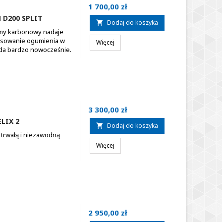
Cena
1 700,00 zł
D200 SPLIT
Dodaj do koszyka

amy karbonowy nadaje
tosowanie ogumienia w
Więcej
ąda bardzo nowocześnie.
Cena
3 300,00 zł
LIX 2
Dodaj do koszyka

 trwałą i niezawodną
Więcej
Cena
2 950,00 zł