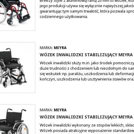
Breezy Style z aluminiową ramą 25 mm to wózek, k
jego produkcji używa się wyłącznie najwyższej jako
gwarantując tym samym trwałość, która pozwala s
codziennego użytkowania.
MARKA:
MEYRA
WÓZEK INWALIDZKI STABILIZUJĄCY MEYRA
Wózek inwalidzki służy m.in. jako środek pomocnic
duże trudności z chodzeniem lub niezdolnym do s
się wskutek np. paraliżu, uszkodzenia lub deformacji
kończyn, uszkodzenia lub usztywnienia stawów ora
MARKA:
MEYRA
WÓZEK INWALIDZKI STABILIZUJĄCY MEYRA
Wózek inwalidzki wykonany ze stopów lekkich, skł
Wózek posiada atrakcyjne wyposażenie standardowe