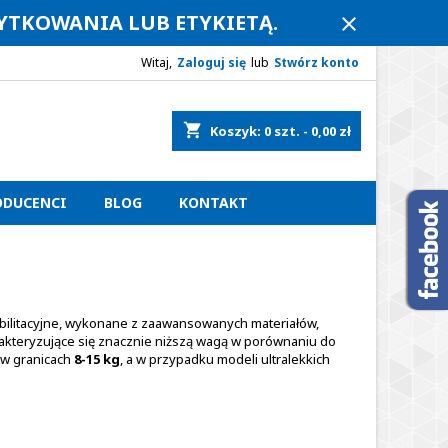
ŻYTKOWANIA LUB ETYKIETĄ.
close
Witaj,
Zaloguj się
lub
Stwórz konto
shopping_cart
Koszyk:
0
szt. - 0,00 zł
ODUCENCI
BLOG
KONTAKT
abilitacyjne, wykonane z zaawansowanych materiałów,
rakteryzujące się znacznie niższą wagą w porównaniu do
 w granicach
8-15 kg
, a w przypadku modeli ultralekkich