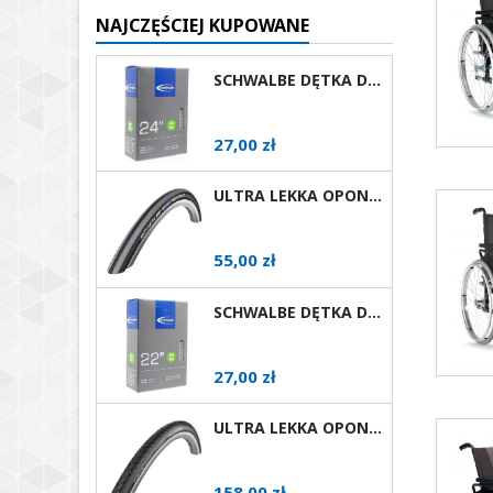
NAJCZĘŚCIEJ KUPOWANE
SCHWALBE DĘTKA DO WÓZKA INWALIDZKIEGO 24X1 AV
Cena
27,00 zł
ULTRA LEKKA OPONA DO WÓZKA AKTYWNEGO SCHWALBE RIGHTRUN RÓŻNE ROZMIARY I KOLORY AV
Cena
55,00 zł
SCHWALBE DĘTKA DO WÓZKA INWALIDZKIEGO 22X1 AV
Cena
27,00 zł
ULTRA LEKKA OPONA DO WÓZKA AKTYWNEGO SCHWALBE MARATHON PLUS EVOLUTION RÓŻNE ROZMIARY AV
Cena
158,00 zł