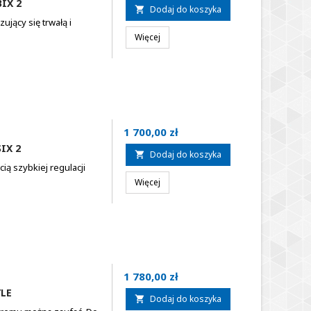
IX 2
Dodaj do koszyka

jący się trwałą i
Więcej
Cena
1 700,00 zł
IX 2
Dodaj do koszyka

ą szybkiej regulacji
Więcej
Cena
1 780,00 zł
LE
Dodaj do koszyka
