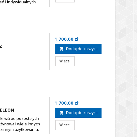
eń i indywidualnych
Cena
1 700,00 zł
Z
Dodaj do koszyka

Więcej
Cena
1 700,00 zł
MELEON
Dodaj do koszyka

ki wśród pozostałych
żynowa i wiele innych
Więcej
dzinnym użytkowaniu.