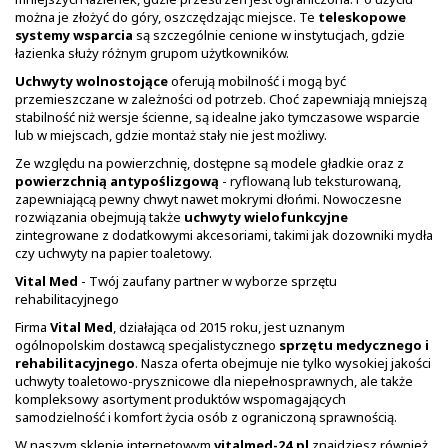
można je złożyć do góry, oszczędzając miejsce. Te
teleskopowe
systemy wsparcia
są szczególnie cenione w instytucjach, gdzie
łazienka służy różnym grupom użytkowników.
Uchwyty wolnostojące
oferują mobilność i mogą być
przemieszczane w zależności od potrzeb. Choć zapewniają mniejszą
stabilność niż wersje ścienne, są idealne jako tymczasowe wsparcie
lub w miejscach, gdzie montaż stały nie jest możliwy.
Ze względu na powierzchnię, dostępne są modele gładkie oraz z
powierzchnią antypoślizgową
- ryflowaną lub teksturowaną,
zapewniającą pewny chwyt nawet mokrymi dłońmi. Nowoczesne
rozwiązania obejmują także
uchwyty wielofunkcyjne
zintegrowane z dodatkowymi akcesoriami, takimi jak dozowniki mydła
czy uchwyty na papier toaletowy.
Vital Med
- Twój zaufany partner w wyborze sprzętu
rehabilitacyjnego
Firma
Vital Med
, działająca od 2015 roku, jest uznanym
ogólnopolskim dostawcą specjalistycznego
sprzętu medycznego i
rehabilitacyjnego
. Nasza oferta obejmuje nie tylko wysokiej jakości
uchwyty toaletowo-prysznicowe dla niepełnosprawnych, ale także
kompleksowy asortyment produktów wspomagających
samodzielność i komfort życia osób z ograniczoną sprawnością.
W naszym sklepie internetowym
vitalmed-24.pl
znajdziesz również