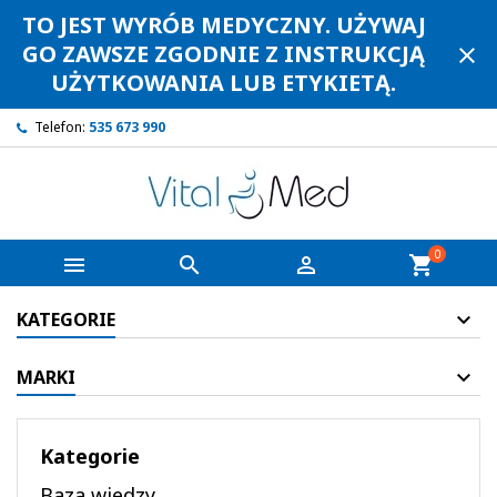
TO JEST WYRÓB MEDYCZNY. UŻYWAJ
GO ZAWSZE ZGODNIE Z INSTRUKCJĄ
close
UŻYTKOWANIA LUB ETYKIETĄ.
Telefon:
535 673 990
0



shopping_cart
KATEGORIE
MARKI
Kategorie
Baza wiedzy