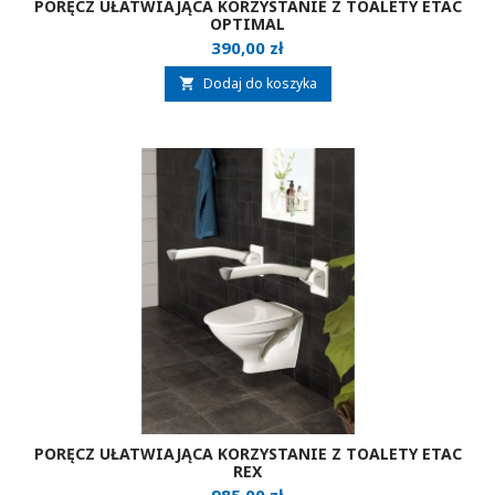
PORĘCZ UŁATWIAJĄCA KORZYSTANIE Z TOALETY ETAC
OPTIMAL
Cena
390,00 zł
Dodaj do koszyka

PORĘCZ UŁATWIAJĄCA KORZYSTANIE Z TOALETY ETAC
REX
Cena