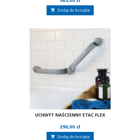
985,00 zł
Dodaj do koszyka

UCHWYT NAŚCIENNY ETAC FLEX
Cena
290,00 zł
Dodaj do koszyka
