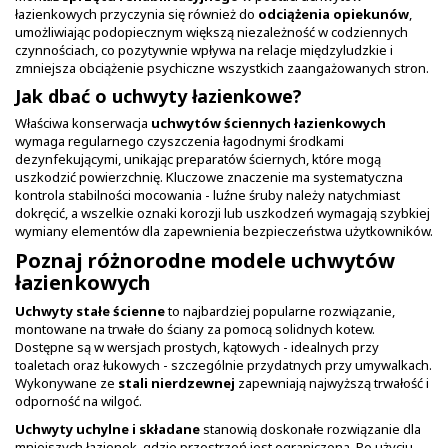
łazienkowych przyczynia się również do
odciążenia opiekunów
,
umożliwiając podopiecznym większą niezależność w codziennych
czynnościach, co pozytywnie wpływa na relacje międzyludzkie i
zmniejsza obciążenie psychiczne wszystkich zaangażowanych stron.
Jak dbać o uchwyty łazienkowe?
Właściwa konserwacja
uchwytów ściennych łazienkowych
wymaga regularnego czyszczenia łagodnymi środkami
dezynfekującymi, unikając preparatów ściernych, które mogą
uszkodzić powierzchnię. Kluczowe znaczenie ma systematyczna
kontrola stabilności mocowania - luźne śruby należy natychmiast
dokręcić, a wszelkie oznaki korozji lub uszkodzeń wymagają szybkiej
wymiany elementów dla zapewnienia bezpieczeństwa użytkowników.
Poznaj różnorodne modele uchwytów
łazienkowych
Uchwyty stałe ścienne
to najbardziej popularne rozwiązanie,
montowane na trwałe do ściany za pomocą solidnych kotew.
Dostępne są w wersjach prostych, kątowych - idealnych przy
toaletach oraz łukowych - szczególnie przydatnych przy umywalkach.
Wykonywane ze
stali nierdzewnej
zapewniają najwyższą trwałość i
odporność na wilgoć.
Uchwyty uchylne i składane
stanowią doskonałe rozwiązanie dla
mniejszych łazienek, gdzie przestrzeń jest ograniczona. Po użyciu