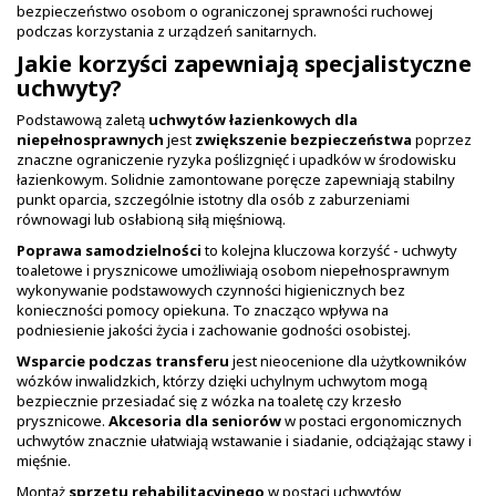
bezpieczeństwo osobom o ograniczonej sprawności ruchowej
podczas korzystania z urządzeń sanitarnych.
Jakie korzyści zapewniają specjalistyczne
uchwyty?
Podstawową zaletą
uchwytów łazienkowych dla
niepełnosprawnych
jest
zwiększenie bezpieczeństwa
poprzez
znaczne ograniczenie ryzyka poślizgnięć i upadków w środowisku
łazienkowym. Solidnie zamontowane poręcze zapewniają stabilny
punkt oparcia, szczególnie istotny dla osób z zaburzeniami
równowagi lub osłabioną siłą mięśniową.
Poprawa samodzielności
to kolejna kluczowa korzyść - uchwyty
toaletowe i prysznicowe umożliwiają osobom niepełnosprawnym
wykonywanie podstawowych czynności higienicznych bez
konieczności pomocy opiekuna. To znacząco wpływa na
podniesienie jakości życia i zachowanie godności osobistej.
Wsparcie podczas transferu
jest nieocenione dla użytkowników
wózków inwalidzkich, którzy dzięki uchylnym uchwytom mogą
bezpiecznie przesiadać się z wózka na toaletę czy krzesło
prysznicowe.
Akcesoria dla seniorów
w postaci ergonomicznych
uchwytów znacznie ułatwiają wstawanie i siadanie, odciążając stawy i
mięśnie.
Montaż
sprzętu rehabilitacyjnego
w postaci uchwytów