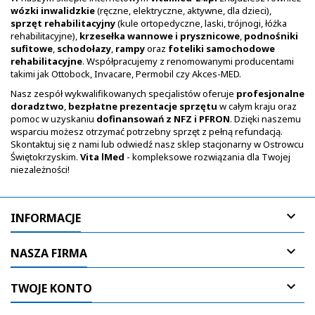
wózki inwalidzkie
(ręczne, elektryczne, aktywne, dla dzieci),
sprzęt rehabilitacyjny
(kule ortopedyczne, laski, trójnogi, łóżka
rehabilitacyjne),
krzesełka wannowe i prysznicowe
,
podnośniki
sufitowe
,
schodołazy
,
rampy
oraz
foteliki samochodowe
rehabilitacyjne
. Współpracujemy z renomowanymi producentami
takimi jak Ottobock, Invacare, Permobil czy Akces-MED.
Nasz zespół wykwalifikowanych specjalistów oferuje
profesjonalne
doradztwo
,
bezpłatne prezentacje sprzętu
w całym kraju oraz
pomoc w uzyskaniu
dofinansowań z NFZ i PFRON
. Dzięki naszemu
wsparciu możesz otrzymać potrzebny sprzęt z pełną refundacją.
Skontaktuj się z nami lub odwiedź nasz sklep stacjonarny w Ostrowcu
Świętokrzyskim.
Vita lMed
- kompleksowe rozwiązania dla Twojej
niezależności!

INFORMACJE

NASZA FIRMA

TWOJE KONTO