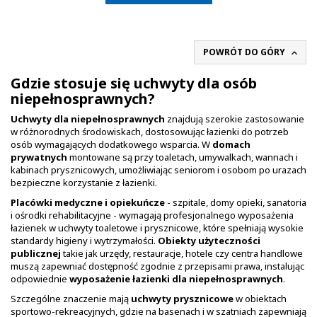
POWRÓT DO GÓRY

Gdzie stosuje się uchwyty dla osób
niepełnosprawnych?
Uchwyty dla niepełnosprawnych
znajdują szerokie zastosowanie
w różnorodnych środowiskach, dostosowując łazienki do potrzeb
osób wymagających dodatkowego wsparcia. W
domach
prywatnych
montowane są przy toaletach, umywalkach, wannach i
kabinach prysznicowych, umożliwiając seniorom i osobom po urazach
bezpieczne korzystanie z łazienki.
Placówki medyczne i opiekuńcze
- szpitale, domy opieki, sanatoria
i ośrodki rehabilitacyjne - wymagają profesjonalnego wyposażenia
łazienek w uchwyty toaletowe i prysznicowe, które spełniają wysokie
standardy higieny i wytrzymałości.
Obiekty użyteczności
publicznej
takie jak urzędy, restauracje, hotele czy centra handlowe
muszą zapewniać dostępność zgodnie z przepisami prawa, instalując
odpowiednie
wyposażenie łazienki dla niepełnosprawnych
.
Szczególne znaczenie mają
uchwyty prysznicowe
w obiektach
sportowo-rekreacyjnych, gdzie na basenach i w szatniach zapewniają