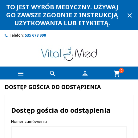
TO JEST WYRÓB MEDYCZNY. UŻYWAJ
GO ZAWSZE ZGODNIE Z INSTRUKCJĄ
close
UŻYTKOWANIA LUB ETYKIETĄ.
Telefon:
535 673 990
0



shopping_cart
DOSTĘP GOŚCIA DO ODSTĄPIENIA
Dostęp gościa do odstąpienia
Numer zamówienia