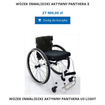
WÓZEK INWALIDZKI AKTYWNY PANTHERA X
Cena
27 900,00 zł
Dodaj do koszyka

WÓZEK INWALIDZKI AKTYWNY PANTHERA U3 LIGHT