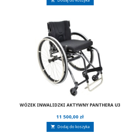
Dodaj do koszyka

WÓZEK INWALIDZKI AKTYWNY PANTHERA U3
Cena
11 500,00 zł
Dodaj do koszyka
