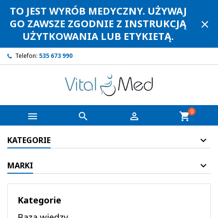
TO JEST WYRÓB MEDYCZNY. UŻYWAJ
GO ZAWSZE ZGODNIE Z INSTRUKCJĄ
close
UŻYTKOWANIA LUB ETYKIETĄ.
Telefon:
535 673 990
0



shopping_cart
KATEGORIE
MARKI
Kategorie
Baza wiedzy