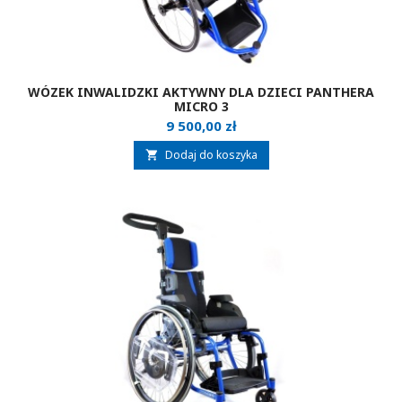
WÓZEK INWALIDZKI AKTYWNY DLA DZIECI PANTHERA
MICRO 3
Cena
9 500,00 zł
Dodaj do koszyka
