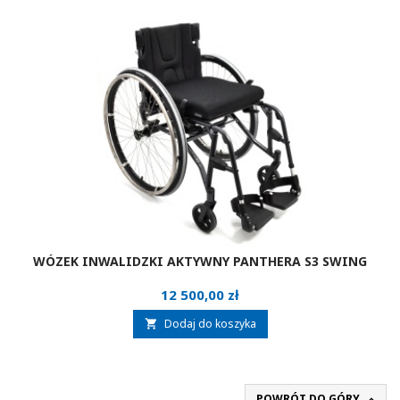
WÓZEK INWALIDZKI AKTYWNY PANTHERA S3 SWING
Cena
12 500,00 zł
Dodaj do koszyka

POWRÓT DO GÓRY
