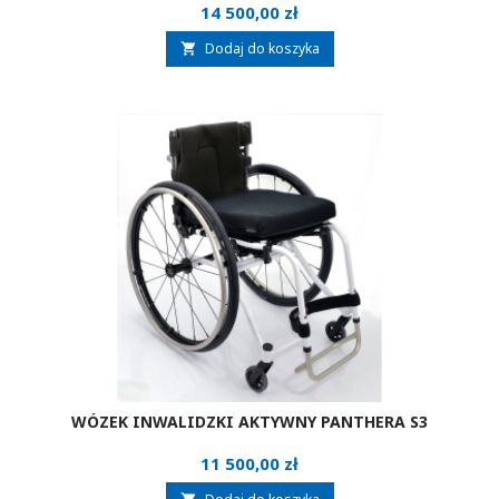
Cena
14 500,00 zł
Dodaj do koszyka

WÓZEK INWALIDZKI AKTYWNY PANTHERA S3
Cena
11 500,00 zł