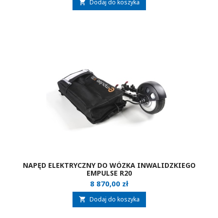
Dodaj do koszyka

NAPĘD ELEKTRYCZNY DO WÓZKA INWALIDZKIEGO
EMPULSE R20
Cena
8 870,00 zł
Dodaj do koszyka
