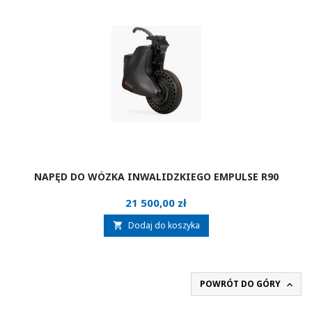
NAPĘD DO WÓZKA INWALIDZKIEGO EMPULSE R90
Cena
21 500,00 zł
Dodaj do koszyka

POWRÓT DO GÓRY
