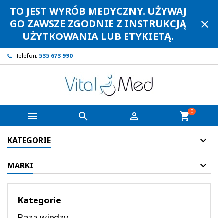
TO JEST WYRÓB MEDYCZNY. UŻYWAJ
GO ZAWSZE ZGODNIE Z INSTRUKCJĄ
close
UŻYTKOWANIA LUB ETYKIETĄ.
Telefon:
535 673 990
0



shopping_cart
KATEGORIE
MARKI
Kategorie
Baza wiedzy