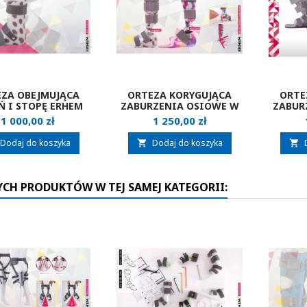
ZA OBEJMUJĄCA
ORTEZA KORYGUJĄCA
ORTE
Ń I STOPĘ ERHEM
ZABURZENIA OSIOWE W
ZABUR
AFO
PŁASZCZYŹNIE CZOŁOWEJ
PŁASZC
Cena
Cena
1 000,00 zł
1 250,00 zł
ERHEM DAFO.ACTIVE
ERHE
MINI
Dodaj do koszyka
Dodaj do koszyka


YCH PRODUKTÓW W TEJ SAMEJ KATEGORII: