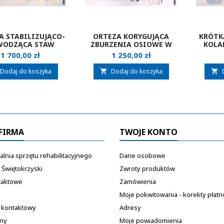
A STABILIZUJĄCO-
ORTEZA KORYGUJĄCA
KRÓTK
WODZĄCA STAW
ZBURZENIA OSIOWE W
KOLA
OWY Z REGULACJĄ
PŁASZCZYŹNIE CZOŁWEJ
Cena
Cena
1 700,00 zł
1 250,00 zł
CIA I WYPROSTU
TYPU DAFO Z AFO
35/2.A
ERH 66/2.STEP TO
PROSTARTER ERHEM
Dodaj do koszyka
Dodaj do koszyka


FIRMA
TWOJE KONTO
lnia sprzętu rehabilitacyjnego
Dane osobowe
 Świętokrzyski
Zwroty produktów
taktowe
Zamówienia
Moje pokwitowania - korekty płatn
 kontaktowy
Adresy
ony
Moje powiadomienia