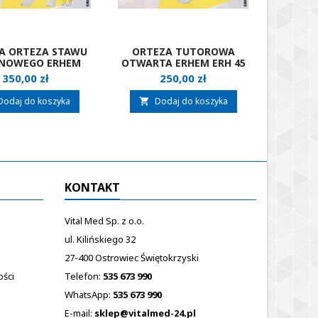
A ORTEZA STAWU
ORTEZA TUTOROWA
ORTEZ
NOWEGO ERHEM
OTWARTA ERHEM ERH 45
CAŁĄ K
ERH
SANDA
Cena
Cena
350,00 zł
250,00 zł
1
NTIHYPEREXTENSION
4
Dodaj do koszyka
Dodaj do koszyka
D


KONTAKT
Vital Med Sp. z o.o.
ul. Kilińskiego 32
27-400 Ostrowiec Świętokrzyski
ości
Telefon:
535 673 990
WhatsApp:
535 673 990
E-mail:
sklep@vitalmed-24.pl