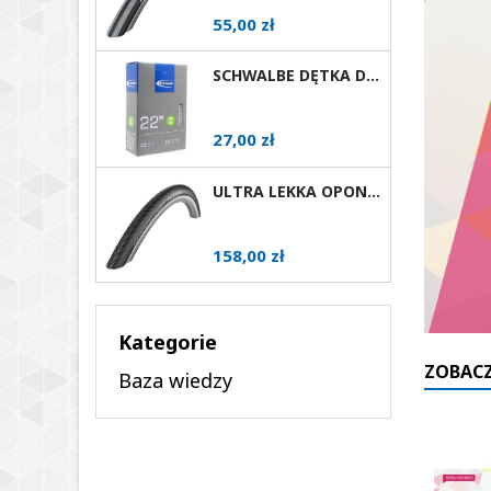
Cena
55,00 zł
SCHWALBE DĘTKA DO WÓZKA INWALIDZKIEGO 22X1 AV
Cena
27,00 zł
ULTRA LEKKA OPONA DO WÓZKA AKTYWNEGO SCHWALBE MARATHON PLUS EVOLUTION RÓŻNE ROZMIARY AV
Cena
158,00 zł
Kategorie
ZOBACZ
Baza wiedzy