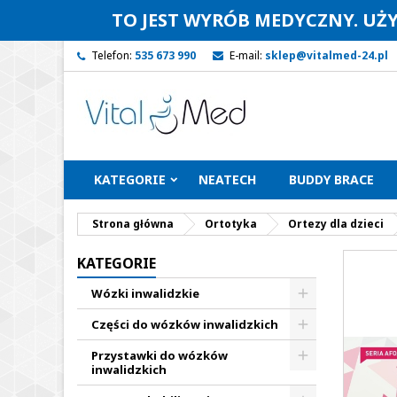
TO JEST WYRÓB MEDYCZNY. UŻ
Telefon:
535 673 990
E-mail:
sklep@vitalmed-24.pl
KATEGORIE
NEATECH
BUDDY BRACE
Strona główna
Ortotyka
Ortezy dla dzieci
KATEGORIE
Wózki inwalidzkie
Części do wózków inwalidzkich
Przystawki do wózków
inwalidzkich