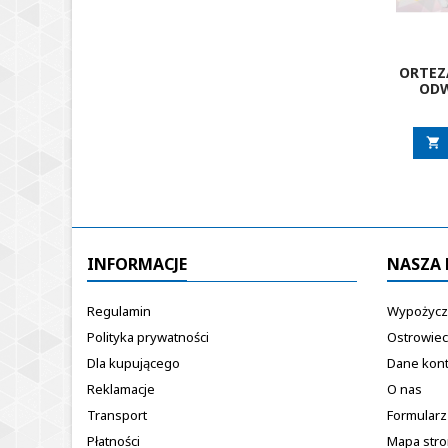
ORTEZ
OD
BIODR
ZGIĘ
ERHEM 

INFORMACJE
NASZA 
Regulamin
Wypożycza
Polityka prywatności
Ostrowiec
Dla kupującego
Dane kon
Reklamacje
O nas
Transport
Formularz
Płatności
Mapa str