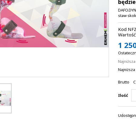
będzie
DAFO.DYNA
staw skok
Kod NFZ
Wartość 
1 250
Ostateczn
Najniższ
Najniższa 
Brutto
C
Ilość
Udostępni