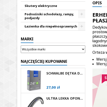
OPIS
Skutery elektryczne
ERHE
Podnośniki schodołazy, rampy,
podjazdy
PŁAS
Łazienka dla niepełnosprawnych
Dedykow
prostowa
płaszcz
MARKI
łagodny
skokowe
Orteza 
Wersj
NAJCZĘŚCIEJ KUPOWANE
Wersj
SCHWALBE DĘTKA DO WÓZKA INWALIDZKIEGO 24X1 AV
Cena
27,00 zł
ULTRA LEKKA OPONA DO WÓZKA AKTYWNEGO SCHWALBE RIGHTRUN RÓŻNE ROZMIARY I KOLORY AV