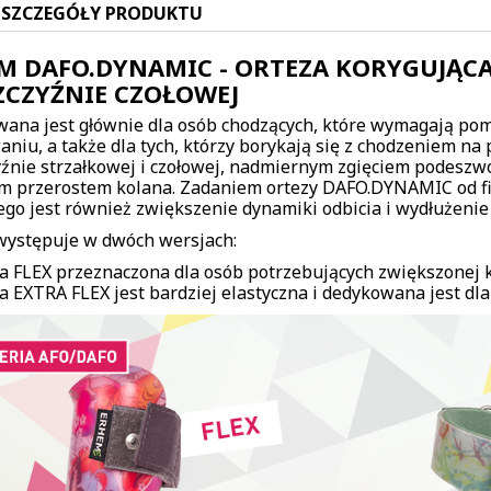
SZCZEGÓŁY PRODUKTU
M DAFO.DYNAMIC - ORTEZA KORYGUJĄC
ZCZYŹNIE CZOŁOWEJ
ana jest głównie dla osób chodzących, które wymagają pom
niu, a także dla tych, którzy borykają się z chodzeniem na 
yźnie strzałkowej i czołowej, nadmiernym zgięciem podesz
m przerostem kolana. Zadaniem ortezy DAFO.DYNAMIC od fir
go jest również zwiększenie dynamiki odbicia i wydłużenie
występuje w dwóch wersjach:
a FLEX przeznaczona dla osób potrzebujących zwiększonej ko
a EXTRA FLEX jest bardziej elastyczna i dedykowana jest dla