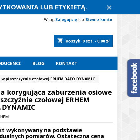
ŻYTKOWANIA LUB ETYKIETĄ.
close
Witaj,
Zaloguj się
lub
Stwórz konto
shopping_cart
Koszyk:
0
szt. - 0,00 zł
ODUCENCI
BLOG
KONTAKT
e w płaszczyźnie czołowej ERHEM DAFO.DYNAMIC
za korygująca zaburzenia osiowe
aszczyźnie czołowej ERHEM
.DYNAMIC
RHEM
kt wykonywany na podstawie
dualnych pomiarów. Ostateczna cena