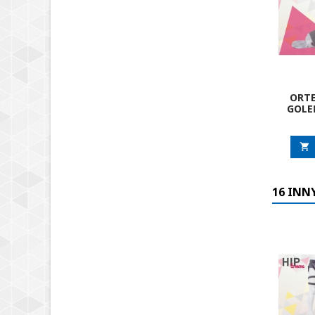
ORTE
GOLE

16 INN