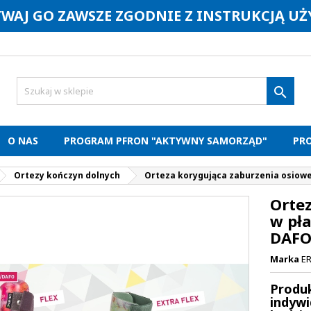
YWAJ GO ZAWSZE ZGODNIE Z INSTRUKCJĄ U

O NAS
PROGRAM PFRON "AKTYWNY SAMORZĄD"
PR
Ortezy kończyn dolnych
Orteza korygująca zaburzenia osiow
Orte
w pł
DAFO
Marka
E
Produ
indywi