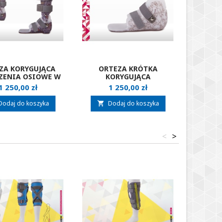
ZA KORYGUJĄCA
ORTEZA KRÓTKA
ORTE
ZENIA OSIOWE W
KORYGUJĄCA
ZABUR
ZYŹNIE CZOŁOWEJ
ZABURZENIA OSIOWE W
PŁASZC
Cena
Cena
1 250,00 zł
1 250,00 zł
1
M DAFO.ACTIVE
PŁASZCZYŹNIE CZOŁOWEJ
ERHE
ERHEM DAFO.CLASSIC
Dodaj do koszyka
Dodaj do koszyka
D


<
>