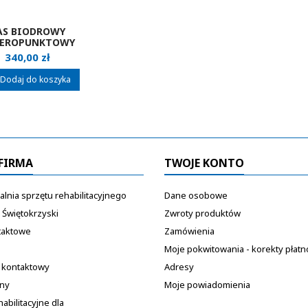
AS BIODROWY
TEROPUNKTOWY
BUDDY BRACE
Cena
340,00 zł
Dodaj do koszyka
FIRMA
TWOJE KONTO
lnia sprzętu rehabilitacyjnego
Dane osobowe
 Świętokrzyski
Zwroty produktów
taktowe
Zamówienia
Moje pokwitowania - korekty płatn
 kontaktowy
Adresy
ony
Moje powiadomienia
habilitacyjne dla