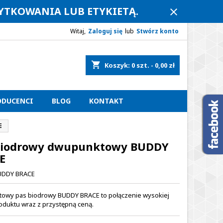
ŻYTKOWANIA LUB ETYKIETĄ.
close
Witaj,
Zaloguj się
lub
Stwórz konto
shopping_cart
Koszyk:
0
szt. - 0,00 zł
ODUCENCI
BLOG
KONTAKT
E
biodrowy dwupunktowy BUDDY
E
UDDY BRACE
owy pas biodrowy BUDDY BRACE to połączenie wysokiej
roduktu wraz z przystępną ceną.