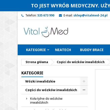
TO JEST WYRÓB MEDYCZNY. UŻ
Telefon:
535 673 990
E-mail:
sklep@vitalmed-24.pl
KATEGORIE
NEATECH
BUDDY BRACE
Strona główna
Części do wózków inwalidzkich
KATEGORIE
Wózki inwalidzkie
Części do wózków inwalidzkich
Koła tylne do wózków
inwalidzkich