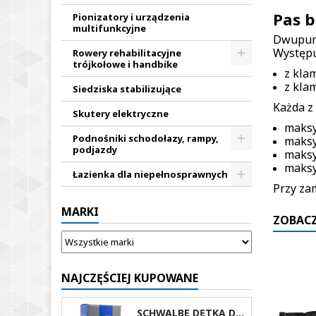
Pas 
Pionizatory i urządzenia
multifunkcyjne
Dwupunk
Występu
Rowery rehabilitacyjne
trójkołowe i handbike
z kla
z kla
Siedziska stabilizujące
Każda z
Skutery elektryczne
maksy
Podnośniki schodołazy, rampy,
maksy
podjazdy
maksy
maksy
Łazienka dla niepełnosprawnych
Przy za
MARKI
ZOBACZ
NAJCZĘŚCIEJ KUPOWANE
SCHWALBE DĘTKA DO WÓZKA INWALIDZKIEGO 24X1 AV