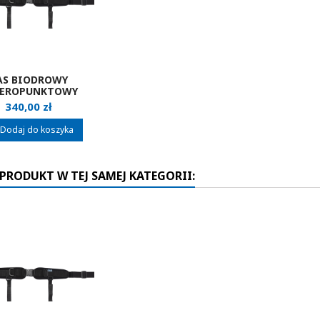
AS BIODROWY
TEROPUNKTOWY
BUDDY BRACE
Cena
340,00 zł
Dodaj do koszyka
 PRODUKT W TEJ SAMEJ KATEGORII: