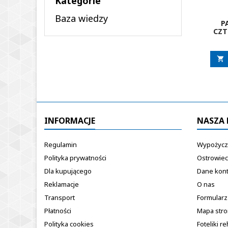
Kategorie
Baza wiedzy
P
CZ

INFORMACJE
NASZA 
Regulamin
Wypożycza
Polityka prywatności
Ostrowiec
Dla kupującego
Dane kon
Reklamacje
O nas
Transport
Formularz
Płatności
Mapa str
Polityka cookies
Foteliki re