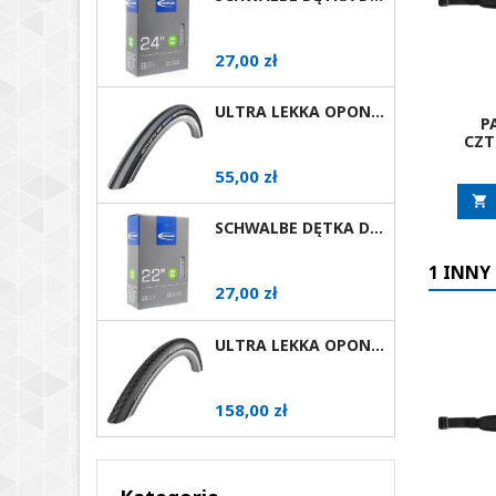
Cena
27,00 zł
ULTRA LEKKA OPONA DO WÓZKA AKTYWNEGO SCHWALBE RIGHTRUN RÓŻNE ROZMIARY I KOLORY AV
P
CZ
Cena
55,00 zł

SCHWALBE DĘTKA DO WÓZKA INWALIDZKIEGO 22X1 AV
1 INNY
Cena
27,00 zł
ULTRA LEKKA OPONA DO WÓZKA AKTYWNEGO SCHWALBE MARATHON PLUS EVOLUTION RÓŻNE ROZMIARY AV
Cena
158,00 zł