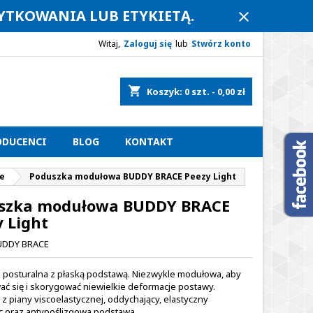
ŻYTKOWANIA LUB ETYKIETĄ.
close
Witaj,
Zaloguj się
lub
Stwórz konto
shopping_cart
Koszyk:
0
szt. - 0,00 zł
ODUCENCI
BLOG
KONTAKT
e
Poduszka modułowa BUDDY BRACE Peezy Light
szka modułowa BUDDY BRACE
 Light
UDDY BRACE
posturalna z płaską podstawą. Niezwykle modułowa, aby
ć się i skorygować niewielkie deformacje postawy.
 z piany viscoelastycznej, oddychający, elastyczny
 oraz antypoślizgowa podstawa.