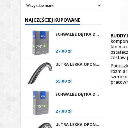
NAJCZĘŚCIEJ KUPOWANE
SCHWALBE DĘTKA DO WÓZKA INWALIDZKIEGO 24X1 AV
BUDDY 
kompono
kto ma 
Cena
27,00 zł
ostatec
zestaw 
ULTRA LEKKA OPONA DO WÓZKA AKTYWNEGO SCHWALBE RIGHTRUN RÓŻNE ROZMIARY I KOLORY AV
Poduszk
rozmiar
szerokoś
Cena
55,00 zł
pracown
SCHWALBE DĘTKA DO WÓZKA INWALIDZKIEGO 22X1 AV
Cena
27,00 zł
ULTRA LEKKA OPONA DO WÓZKA AKTYWNEGO SCHWALBE MARATHON PLUS EVOLUTION RÓŻNE ROZMIARY AV