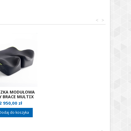
<
>
SZKA MODUŁOWA
Y BRACE MULTIX
Cena
2 950,00 zł
Dodaj do koszyka