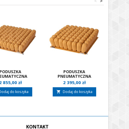
<
>
PODUSZKA
PODUSZKA
EUMATYCZNA
PNEUMATYCZNA
PRZECI
IWODLEŻYNOWA Z
PRZECIWODLEŻYNOWA
WAR
Cena
Cena
2 855,00 zł
2 395,00 zł
TABILIZACJĄ
ETAC STAR STANDARD
SYSTA
KOWĄ ETAC STAR
AIR
Dodaj do koszyka
Dodaj do koszyka
D


STABIL AIR
KONTAKT