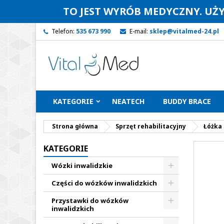
TO JEST WYRÓB MEDYCZNY. UŻ
Telefon:
535 673 990
E-mail:
sklep@vitalmed-24.pl
KATEGORIE
NEATECH
BUDDY BRACE
Strona główna
Sprzęt rehabilitacyjny
Łóżka 
KATEGORIE
Wózki inwalidzkie
Części do wózków inwalidzkich
Przystawki do wózków
inwalidzkich