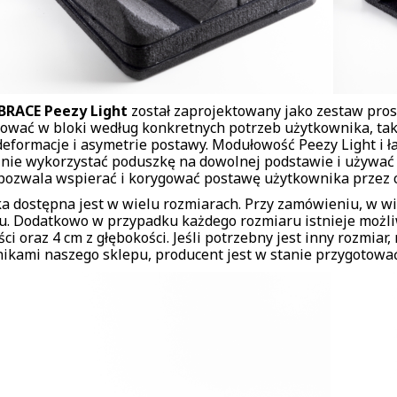
BRACE Peezy Light
został zaprojektowany jako zestaw pro
wać w bloki według konkretnych potrzeb użytkownika, ta
deformacje i asymetrie postawy. Modułowość Peezy Light i 
znie wykorzystać poduszkę na dowolnej podstawie i używać 
pozwala wspierać i korygować postawę użytkownika przez ca
a dostępna jest w wielu rozmiarach. Przy zamówieniu, w 
u. Dodatkowo w przypadku każdego rozmiaru istnieje możli
ci oraz 4 cm z głębokości. Jeśli potrzebny jest inny rozmiar
ikami naszego sklepu, producent jest w stanie przygotowa