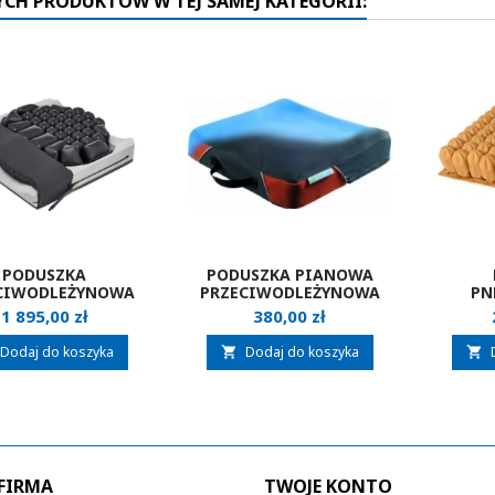
YCH PRODUKTÓW W TEJ SAMEJ KATEGORII:
PODUSZKA
PODUSZKA PIANOWA
CIWODLEŻYNOWA
PRZECIWODLEŻYNOWA
PN
O HYBRID ELITE
SYSTAM P371C
PRZEC
Cena
Cena
1 895,00 zł
380,00 zł
S
PIAN
Dodaj do koszyka
Dodaj do koszyka


FIRMA
TWOJE KONTO