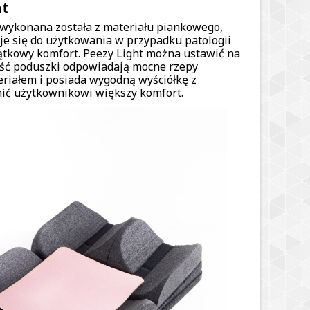
ht
wykonana została z materiału piankowego,
e się do użytkowania w przypadku patologii
ątkowy komfort. Peezy Light można ustawić na
lność poduszki odpowiadają mocne rzepy
eriałem i posiada wygodną wyściółkę z
wnić użytkownikowi większy komfort.