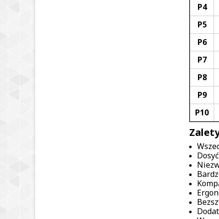
P4
P5
P6
P7
P8
P9
P10
Zalet
Wszec
Dosyć
Niezw
Bardz
Kompa
Ergon
Bezsz
Dodat