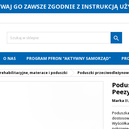
YWAJ GO ZAWSZE ZGODNIE Z INSTRUKCJĄ U

O NAS
PROGRAM PFRON "AKTYWNY SAMORZĄD"
PR
rehabilitacyjne, materace i poduszki
Poduszki przeciwodleżynow
Podu
Peezy
Marka
B
Poduszka 
dostosowa
Wyściółka
pokrowiec