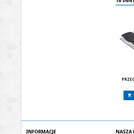
16 INN
PRZE
ROH

INFORMACJE
NASZA 