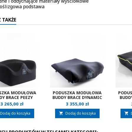
ne i oddychające materiały wyściółkowe
oślizgowa podstawa
 TAKŻE
SZKA MODUŁOWA
PODUSZKA MODUŁOWA
PODU
DY BRACE PEEZY
BUDDY BRACE DYNAMIC
BUDD
Cena
Cena
3 265,00 zł
3 355,00 zł
Dodaj do koszyka
Dodaj do koszyka

