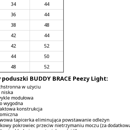
34
44
36
44
38
48
42
44
42
52
44
50
48
52
y poduszki BUDDY BRACE Peezy Light:
hstronna w użyciu
 niska
ykle modułowa
o wygodna
ktowa konstrukcja
omiczna
wowa tapicerka eliminująca powstawanie odleżyn
kowy pokrowiec przeciw nietrzymaniu moczu (za dodatkową