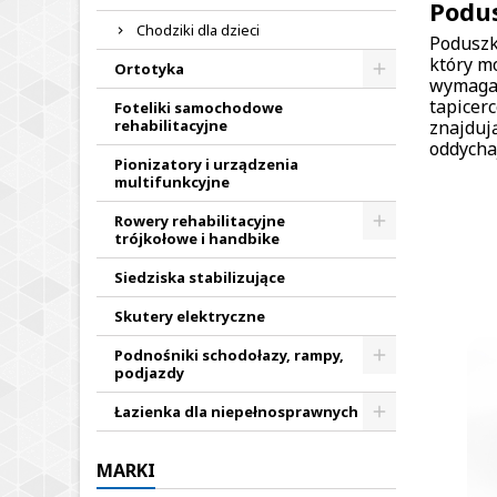
Podu
Chodziki dla dzieci
Poduszk
który m
Ortotyka
wymagaj
tapicer
Foteliki samochodowe
rehabilitacyjne
znajduj
oddycha
Pionizatory i urządzenia
multifunkcyjne
Rowery rehabilitacyjne
trójkołowe i handbike
Siedziska stabilizujące
Skutery elektryczne
Podnośniki schodołazy, rampy,
podjazdy
Łazienka dla niepełnosprawnych
MARKI