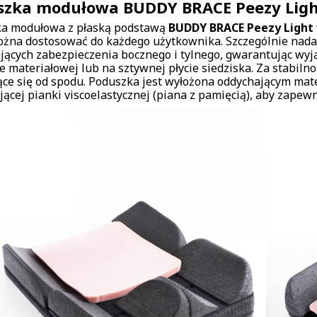
szka modułowa BUDDY BRACE Peezy Lig
a modułowa z płaską podstawą
BUDDY BRACE Peezy Light
ożna dostosować do każdego użytkownika. Szczególnie nadaj
ących zabezpieczenia bocznego i tylnego, gwarantując wyj
ce materiałowej lub na sztywnej płycie siedziska. Za stabi
ące się od spodu. Poduszka jest wyłożona oddychającym mat
jącej pianki viscoelastycznej (piana z pamięcią), aby zape