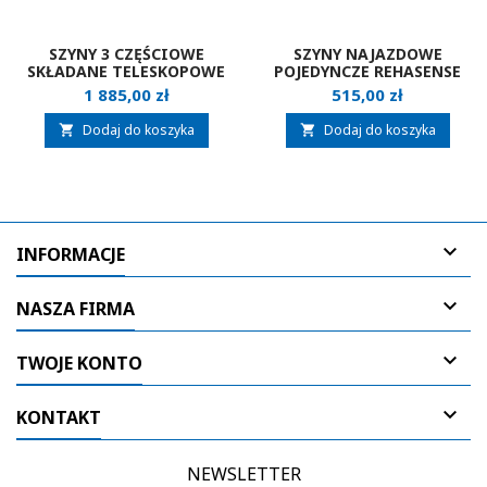
SZYNY 3 CZĘŚCIOWE
SZYNY NAJAZDOWE
SKŁADANE TELESKOPOWE
POJEDYNCZE REHASENSE
REHASENSE
Cena
Cena
1 885,00 zł
515,00 zł
Dodaj do koszyka
Dodaj do koszyka



INFORMACJE

NASZA FIRMA

TWOJE KONTO

KONTAKT
NEWSLETTER