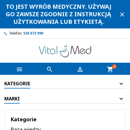
TO JEST WYRÓB MEDYCZNY. UŻYWAJ
GO ZAWSZE ZGODNIE Z INSTRUKCJĄ
close
UŻYTKOWANIA LUB ETYKIETĄ.
Telefon:
535 673 990
0



shopping_cart
KATEGORIE
MARKI
Kategorie
Baza wiedzy