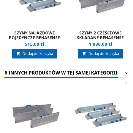
SZYNY NAJAZDOWE
SZYNY 2 CZĘŚCIOWE
POJEDYNCZE REHASENSE
SKŁADANE REHASENSE
Cena
Cena
515,00 zł
1 030,00 zł
Dodaj do koszyka
Dodaj do koszyka


6 INNYCH PRODUKTÓW W TEJ SAMEJ KATEGORII:
>
<