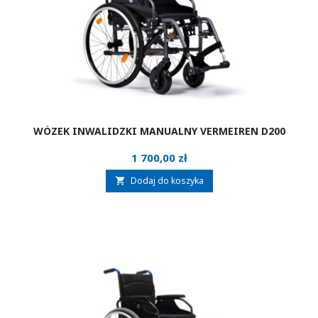
WÓZEK INWALIDZKI MANUALNY VERMEIREN D200
Cena
1 700,00 zł
Dodaj do koszyka
