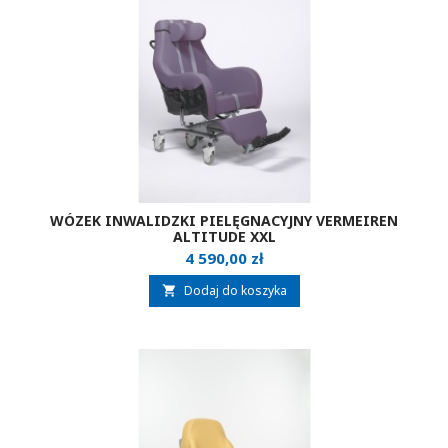
WÓZEK INWALIDZKI PIELĘGNACYJNY VERMEIREN
ALTITUDE XXL
Cena
4 590,00 zł
Dodaj do koszyka
