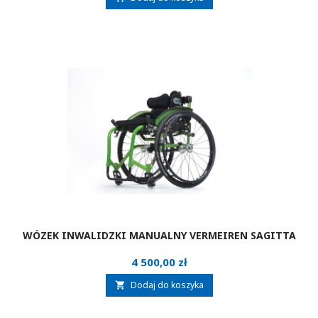
WÓZEK INWALIDZKI MANUALNY VERMEIREN SAGITTA
Cena
4 500,00 zł
Dodaj do koszyka
