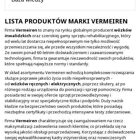
LISTA PRODUKTÓW MARKI VERMEIREN
Firma
Vermeiren
to znany na rynku globalnym producent
wózków
inwalidzkich
oraz szerokiej gamy sprzętu rehabilitacyjnego, który
od wielu lat dostarcza niepełnosprawnym nie tylko możliwość
przemieszczania się, ale przede wszystkim niezależność i wygodę.
Ze swoim ponad 60-letnim doświadczeniem i zaawansowanymi
technologiami, firma ta gwarantuje niezawodność swoich produktów,
które spełniają najwyższe normy i standardy.
W skład asortymentu Vermeiren wchodzą kompleksowe rozwiązania
służące poprawie jakości życia osób niepełnosprawnych -
od
wózków ręcznych
i
elektrycznych
, poprzez skutery, aż po
różnego rodzaju urządzenia do pionizacji i sprzęt pomocniczy. Firma
posiada też w swojej ofercie sprzęt przeciwodleżynowy i
stabilizacyjny oraz specjalistyczne łóżka i podpórki. Duży nacisk
kładzie na bezpieczeństwo swoich produktów, które posiadają
niezbędne certyfikaty i przechodzą intensywne testy zderzeniowe.
Firma
Vermeiren
charakteryzuje się zaangażowaniem na rzecz
maksymalizacji zadowolenia swoich klientów, co przekłada się na
wysoką jakości obsługi posprzedażowej. Korzystając z doświadczenia
swojej wykwalifikowanej kadry inżynierskiej oraz nowoczesnych