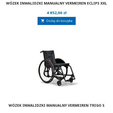
WÓZEK INWALIDZKI MANUALNY VERMEIREN ECLIPS XXL
Cena
4 852,00 zł
Dodaj do koszyka

WÓZEK INWALIDZKI MANUALNY VERMEIREN TRIGO S