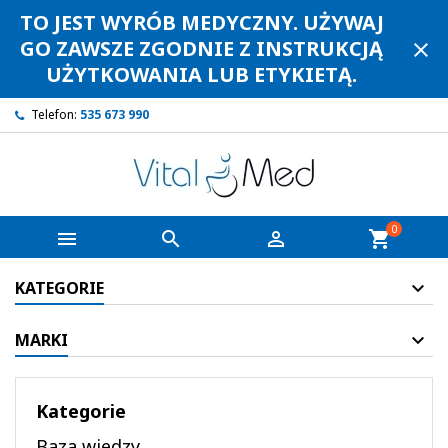
TO JEST WYRÓB MEDYCZNY. UŻYWAJ
GO ZAWSZE ZGODNIE Z INSTRUKCJĄ
close
UŻYTKOWANIA LUB ETYKIETĄ.
Telefon:
535 673 990
0



shopping_cart
KATEGORIE
MARKI
Kategorie
Baza wiedzy