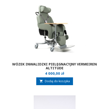
WÓZEK INWALIDZKI PIELĘGNACYJNY VERMEIREN
ALTITUDE
Cena
4 000,00 zł
Dodaj do koszyka
