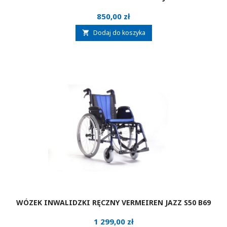
Cena
850,00 zł
Dodaj do koszyka

WÓZEK INWALIDZKI RĘCZNY VERMEIREN JAZZ S50 B69
Cena
1 299,00 zł