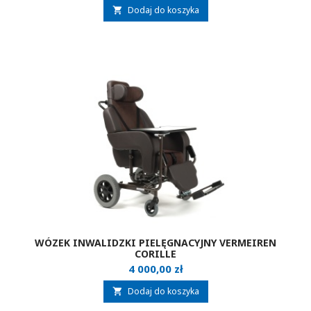
Dodaj do koszyka

WÓZEK INWALIDZKI PIELĘGNACYJNY VERMEIREN
CORILLE
Cena
4 000,00 zł
Dodaj do koszyka
