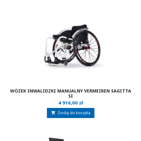
WÓZEK INWALIDZKI MANUALNY VERMEIREN SAGITTA
SI
Cena
4 916,00 zł
Dodaj do koszyka
