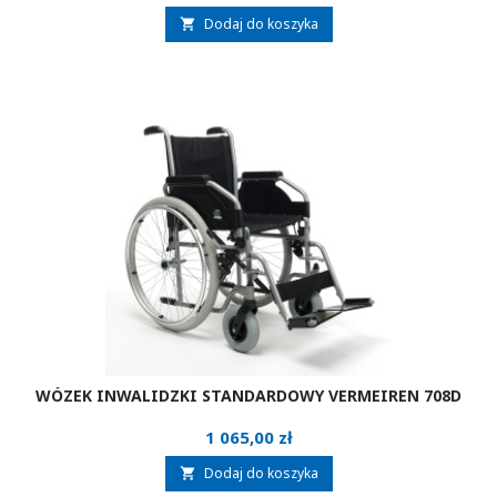
Dodaj do koszyka

WÓZEK INWALIDZKI STANDARDOWY VERMEIREN 708D
Cena
1 065,00 zł
Dodaj do koszyka
