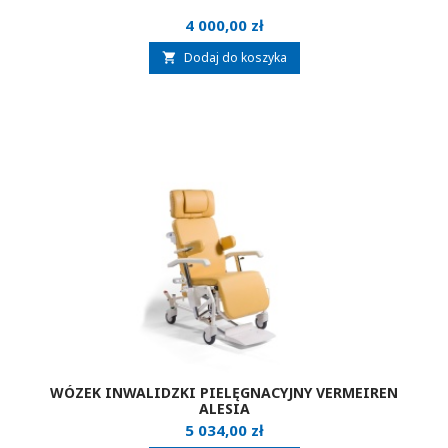
Cena
4 000,00 zł
Dodaj do koszyka

WÓZEK INWALIDZKI PIELĘGNACYJNY VERMEIREN
ALESIA
Cena
5 034,00 zł