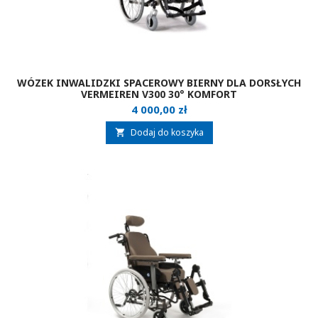
WÓZEK INWALIDZKI SPACEROWY BIERNY DLA DORSŁYCH
VERMEIREN V300 30° KOMFORT
Cena
4 000,00 zł
Dodaj do koszyka
