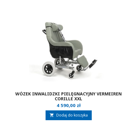
WÓZEK INWALIDZKI PIELĘGNACYJNY VERMEIREN
CORILLE XXL
Cena
4 590,00 zł
Dodaj do koszyka
