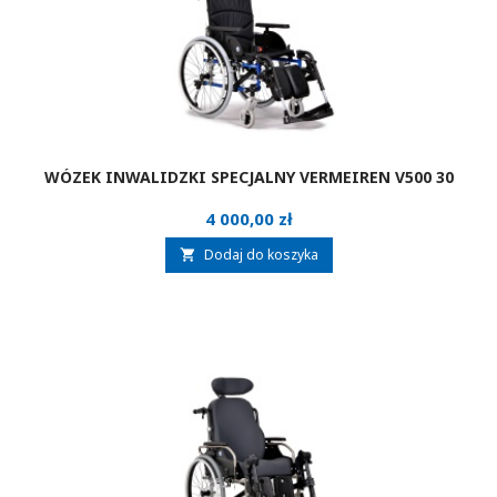
WÓZEK INWALIDZKI SPECJALNY VERMEIREN V500 30
Cena
4 000,00 zł
Dodaj do koszyka
