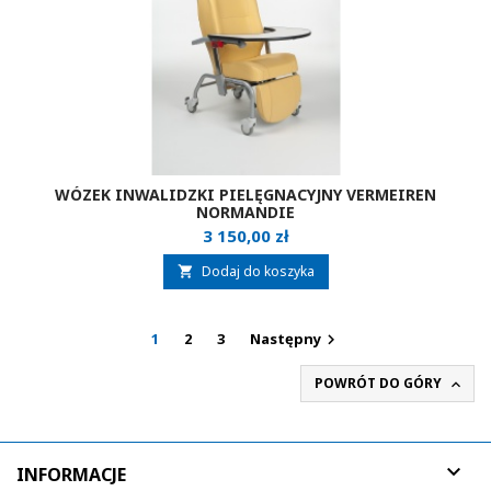
WÓZEK INWALIDZKI PIELĘGNACYJNY VERMEIREN
NORMANDIE
Cena
3 150,00 zł
Dodaj do koszyka

1
2
3
Następny

POWRÓT DO GÓRY


INFORMACJE