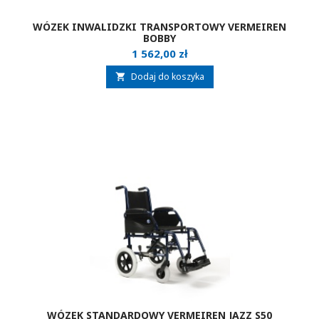
WÓZEK INWALIDZKI TRANSPORTOWY VERMEIREN
BOBBY
Cena
1 562,00 zł
Dodaj do koszyka

WÓZEK STANDARDOWY VERMEIREN JAZZ S50