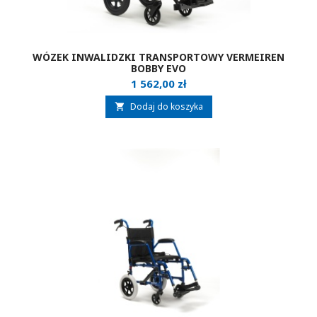
WÓZEK INWALIDZKI TRANSPORTOWY VERMEIREN
BOBBY EVO
Cena
1 562,00 zł
Dodaj do koszyka
