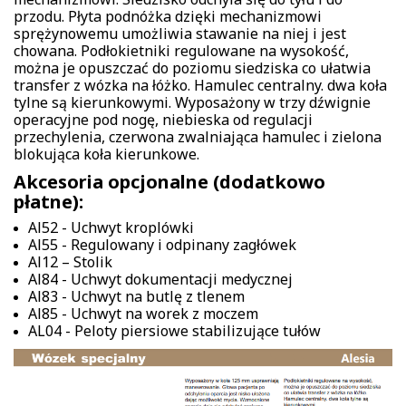
przodu. Płyta podnóżka dzięki mechanizmowi
sprężynowemu umożliwia stawanie na niej i jest
chowana. Podłokietniki regulowane na wysokość,
można je opuszczać do poziomu siedziska co ułatwia
transfer z wózka na łóżko. Hamulec centralny. dwa koła
tylne są kierunkowymi. Wyposażony w trzy dźwignie
operacyjne pod nogę, niebieska od regulacji
przechylenia, czerwona zwalniająca hamulec i zielona
blokująca koła kierunkowe.
Akcesoria opcjonalne (dodatkowo
płatne):
Al52 - Uchwyt kroplówki
Al55 - Regulowany i odpinany zagłówek
Al12 – Stolik
Al84 - Uchwyt dokumentacji medycznej
Al83 - Uchwyt na butlę z tlenem
Al85 - Uchwyt na worek z moczem
AL04 - Peloty piersiowe stabilizujące tułów