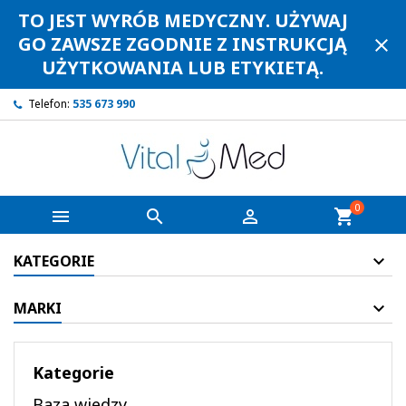
TO JEST WYRÓB MEDYCZNY. UŻYWAJ
GO ZAWSZE ZGODNIE Z INSTRUKCJĄ
close
UŻYTKOWANIA LUB ETYKIETĄ.
Telefon:
535 673 990
0



shopping_cart
KATEGORIE
MARKI
Kategorie
Baza wiedzy