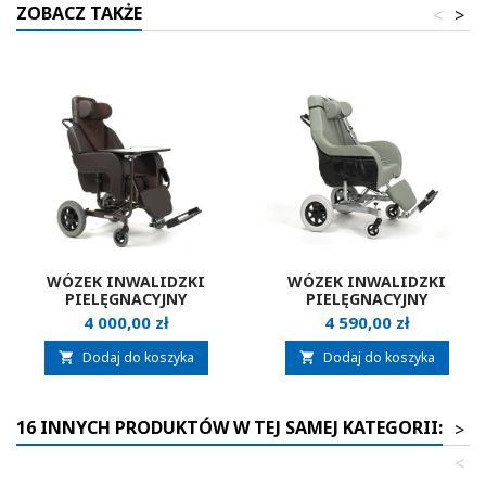
ZOBACZ TAKŻE
<
>
WÓZEK INWALIDZKI
WÓZEK INWALIDZKI
PIELĘGNACYJNY
PIELĘGNACYJNY
VERMEIREN CORILLE
VERMEIREN CORILLE XXL
Cena
Cena
4 000,00 zł
4 590,00 zł
Dodaj do koszyka
Dodaj do koszyka


16 INNYCH PRODUKTÓW W TEJ SAMEJ KATEGORII:
>
<