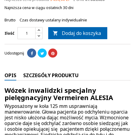
Najniższa cena w ciągu ostatnich 30 dni
Brutto
Czas dostawy ustalany indywidualnie
Dodaj do koszyka
Ilość

Udostępnij
OPIS
SZCZEGÓŁY PRODUKTU
Wózek inwalidzki specjalny
pielęgnacyjny Vermeiren ALESIA
Wyposażony w koła 125 mm usprawniają
manewrowanie. Głowa pacjenta po odchyleniu oparcia
jest nisko ułożona dając możliwość mycia. Wzmocnione
oparcie daje się odchylać zarówno osobie siedzącej jak
i osobie opiekującej się pacjentem dzięki połączonemu
mechanizmowi. Siedzisko odchyla się do tyłu i do