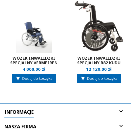
WÓZEK INWALIDZKI
WÓZEK INWALIDZKI
SPECJALNY VERMEIREN
SPECJALNY R82 KUDU
9300
Cena
Cena
4 000,00 zł
12 120,00 zł
Dodaj do koszyka
Dodaj do koszyka



INFORMACJE

NASZA FIRMA