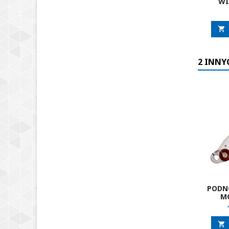
WI

2 INNY
PODN
M
