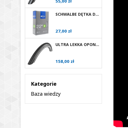
Cena
55,00 zł
SCHWALBE DĘTKA DO WÓZKA INWALIDZKIEGO 22X1 AV
Cena
27,00 zł
ULTRA LEKKA OPONA DO WÓZKA AKTYWNEGO SCHWALBE MARATHON PLUS EVOLUTION RÓŻNE ROZMIARY AV
Cena
158,00 zł
Kategorie
Baza wiedzy