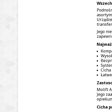
Wszechs
Podnośn
asortym
Urządze
transfer
Jego ni
zapewni
Najważn
Kompa
Wysok
Bezpr
Syste
Cicha
Łatwe
Zastoso
Molift A
Jego za
opiekun
Cicha p