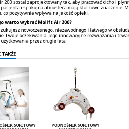
ir 200 został zaprojektowany tak, aby pracować cicho i płyn
 pacjenta i spokojna atmosfera mają kluczowe znaczenie. M
e, co pozytywnie wpływa na jakość opieki.
o warto wybrać Molift Air 200?
oszukujesz nowoczesnego, niezawodnego i łatwego w obsłudze
ie Twoje oczekiwania. Jego innowacyjne rozwiązania i trwa
 użytkowania przez długie lata.
 TAKŻE
OŚNIK SUFITOWY
PODNOŚNIK SUFITOWY