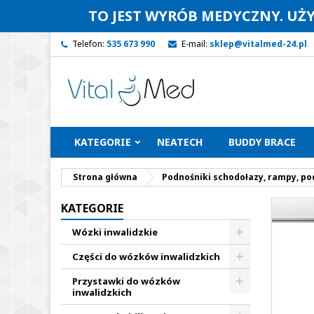
TO JEST WYRÓB MEDYCZNY. UŻ
Telefon:
535 673 990
E-mail:
sklep@vitalmed-24.pl
KATEGORIE
NEATECH
BUDDY BRACE
Strona główna
Podnośniki schodołazy, rampy, po
KATEGORIE
Wózki inwalidzkie
Części do wózków inwalidzkich
Przystawki do wózków
inwalidzkich