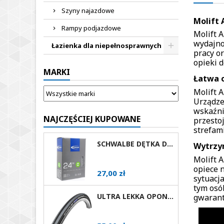
Szyny najazdowe
Molift 
Rampy podjazdowe
Molift 
wydajno
Łazienka dla niepełnosprawnych
pracy o
opieki 
MARKI
Łatwa o
Molift 
Urządze
wskaźni
NAJCZĘŚCIEJ KUPOWANE
przesto
strefam
SCHWALBE DĘTKA DO WÓZKA INWALIDZKIEGO 24X1 AV
Wytrzy
Molift 
opiece 
Cena
27,00 zł
sytuacj
tym osó
ULTRA LEKKA OPONA DO WÓZKA AKTYWNEGO SCHWALBE RIGHTRUN RÓŻNE ROZMIARY I KOLORY AV
gwarant