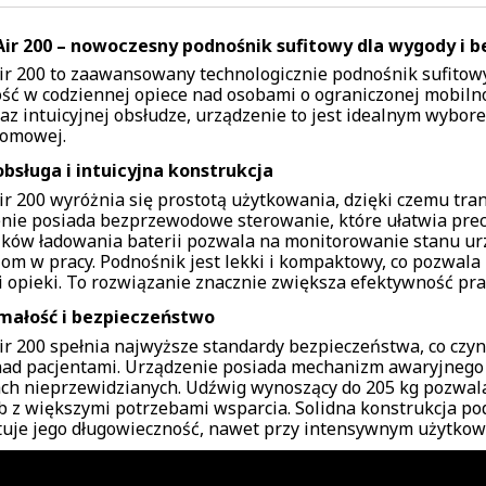
Air 200 – nowoczesny podnośnik sufitowy dla wygody i 
Air 200 to zaawansowany technologicznie podnośnik sufitowy
ść w codziennej opiece nad osobami o ograniczonej mobilnoś
raz intuicyjnej obsłudze, urządzenie to jest idealnym wybo
domowej.
bsługa i intuicyjna konstrukcja
Air 200 wyróżnia się prostotą użytkowania, dzięki czemu tra
nie posiada bezprzewodowe sterowanie, które ułatwia p
ków ładowania baterii pozwala na monitorowanie stanu u
jom w pracy. Podnośnik jest lekki i kompaktowy, co pozwala
i opieki. To rozwiązanie znacznie zwiększa efektywność pr
małość i bezpieczeństwo
Air 200 spełnia najwyższe standardy bezpieczeństwa, co cz
nad pacjentami. Urządzenie posiada mechanizm awaryjnego 
ach nieprzewidzianych. Udźwig wynoszący do 205 kg pozwal
b z większymi potrzebami wsparcia. Solidna konstrukcja pod
uje jego długowieczność, nawet przy intensywnym użytkow