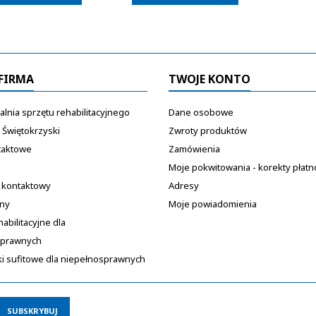
FIRMA
TWOJE KONTO
lnia sprzętu rehabilitacyjnego
Dane osobowe
 Świętokrzyski
Zwroty produktów
taktowe
Zamówienia
Moje pokwitowania - korekty płatn
 kontaktowy
Adresy
ony
Moje powiadomienia
habilitacyjne dla
sprawnych
i sufitowe dla niepełnosprawnych