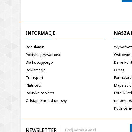
INFORMACJE
NASZA 
Regulamin
Wypożycza
Polityka prywatności
Ostrowiec
Dla kupującego
Dane kon
Reklamacje
O nas
Transport
Formularz
Płatności
Mapa str
Polityka cookies
Foteliki re
Odstąpienie od umowy
niepełno
Podnośnik
NEWSLETTER