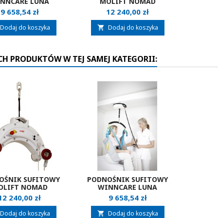
NNCARE LUNA
MOLIFT NOMAD
Cena
Cena
9 658,54 zł
12 240,00 zł
Dodaj do koszyka
Dodaj do koszyka

CH PRODUKTÓW W TEJ SAMEJ KATEGORII:
OŚNIK SUFITOWY
PODNOŚNIK SUFITOWY
OLIFT NOMAD
WINNCARE LUNA
Cena
Cena
12 240,00 zł
9 658,54 zł
Dodaj do koszyka
Dodaj do koszyka
