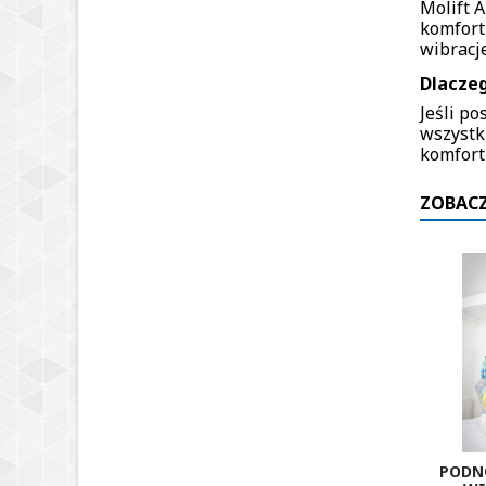
Molift A
komfort
wibracj
Dlaczeg
Jeśli p
wszystk
komfort
ZOBACZ
PODN