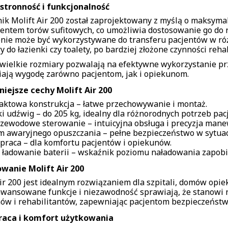
tronność i funkcjonalność
ik Molift Air 200 został zaprojektowany z myślą o maksymal
entem torów sufitowych, co umożliwia dostosowanie go do 
nie może być wykorzystywane do transferu pacjentów w różn
y do łazienki czy toalety, po bardziej złożone czynności rehab
ewielkie rozmiary pozwalają na efektywne wykorzystanie pr
ają wygodę zarówno pacjentom, jak i opiekunom.
iejsze cechy Molift Air 200
ktowa konstrukcja – łatwe przechowywanie i montaż.
i udźwig – do 205 kg, idealny dla różnorodnych potrzeb pac
zewodowe sterowanie – intuicyjna obsługa i precyzja man
m awaryjnego opuszczania – pełne bezpieczeństwo w sytuac
 praca – dla komfortu pacjentów i opiekunów.
 ładowanie baterii – wskaźnik poziomu naładowania zapo
wanie Molift Air 200
ir 200 jest idealnym rozwiązaniem dla szpitali, domów opie
awansowane funkcje i niezawodność sprawiają, że stanowi 
ów i rehabilitantów, zapewniając pacjentom bezpieczeństw
raca i komfort użytkowania