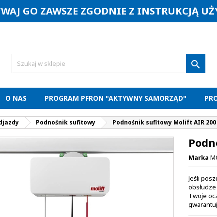
YWAJ GO ZAWSZE ZGODNIE Z INSTRUKCJĄ U

O NAS
PROGRAM PFRON "AKTYWNY SAMORZĄD"
PR
djazdy
Podnośnik sufitowy
Podnośnik sufitowy Molift AIR 200
Podno
Marka
M
Jeśli po
obsłudze 
Twoje ocz
gwarantuj