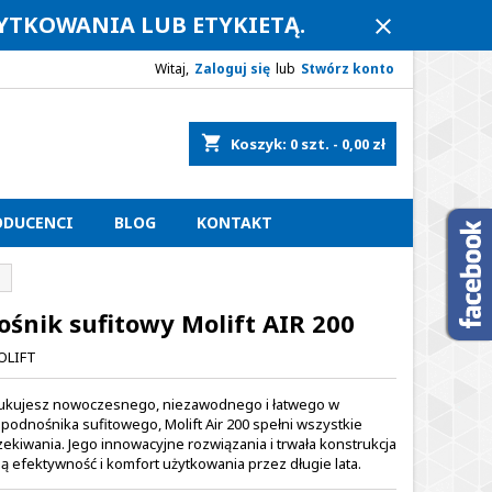
ŻYTKOWANIA LUB ETYKIETĄ.
close
Witaj,
Zaloguj się
lub
Stwórz konto
shopping_cart
Koszyk:
0
szt. - 0,00 zł
ODUCENCI
BLOG
KONTAKT
śnik sufitowy Molift AIR 200
OLIFT
szukujesz nowoczesnego, niezawodnego i łatwego w
podnośnika sufitowego, Molift Air 200 spełni wszystkie
ekiwania. Jego innowacyjne rozwiązania i trwała konstrukcja
ą efektywność i komfort użytkowania przez długie lata.