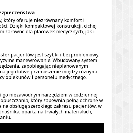
bezpieczeństwa
, który oferuje niezrównany komfort i
ci. Dzięki kompaktowej konstrukcji, cichej
rem zarówno dla placówek medycznych, jak i
nsfer pacjentów jest szybki i bezproblemowy.
recyzyjne manewrowanie. Wbudowany system
rządzenia, zapobiegając nieplanowanym
 na jego łatwe przenoszenie między różnymi
acy opiekunów i personelu medycznego.
yni go niezawodnym narzędziem w codziennej
opuszczania, który zapewnia pełną ochronę w
a na obsługę szerokiego zakresu pacjentów, w
nośnika, oparta na trwałych materiałach,
aniu.