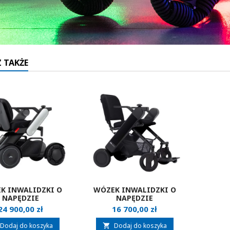
 TAKŻE
K INWALIDZKI O
WÓZEK INWALIDZKI O
NAPĘDZIE
NAPĘDZIE
RYCZNYM WHILL C2
ELEKTRYCZNYM WHILL F
Cena
Cena
24 900,00 zł
16 700,00 zł
Dodaj do koszyka
Dodaj do koszyka
