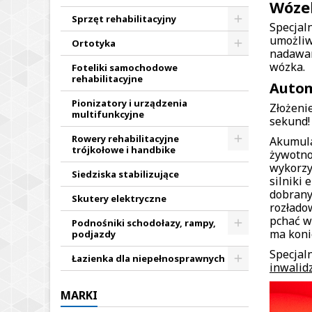
Wózek
Sprzęt rehabilitacyjny
Specjal
umożliw
Ortotyka
nadawan
wózka.
Foteliki samochodowe
rehabilitacyjne
Autom
Pionizatory i urządzenia
Złożeni
multifunkcyjne
sekund!
Rowery rehabilitacyjne
Akumula
trójkołowe i handbike
żywotno
wykorzy
Siedziska stabilizujące
silniki
dobrany
Skutery elektryczne
rozłado
pchać w
Podnośniki schodołazy, rampy,
ma koni
podjazdy
Specjal
Łazienka dla niepełnosprawnych
inwalid
MARKI