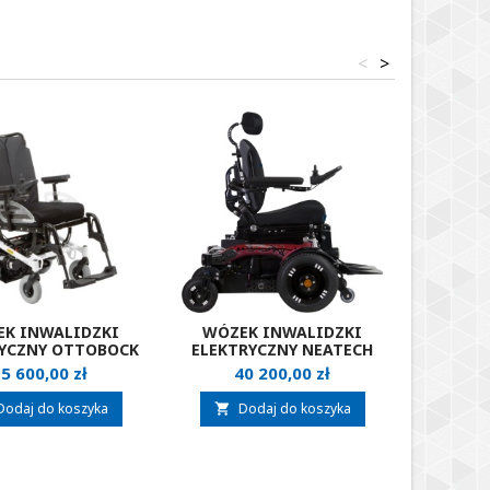
<
>
K INWALIDZKI
WÓZEK INWALIDZKI
WÓZE
YCZNY OTTOBOCK
ELEKTRYCZNY NEATECH
ELEKTR
A200
EVO 3
ena
Cena
5 600,00 zł
40 200,00 zł
5
Dodaj do koszyka
Dodaj do koszyka
D

