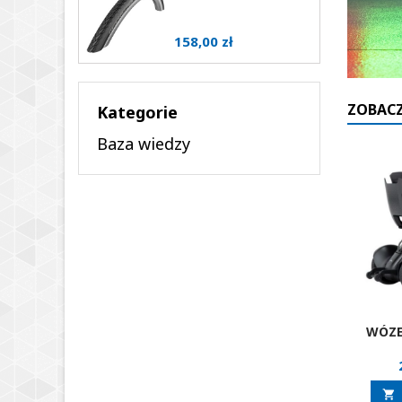
Cena
158,00 zł
ZOBACZ
Kategorie
Baza wiedzy
WÓZE
ELEKT
