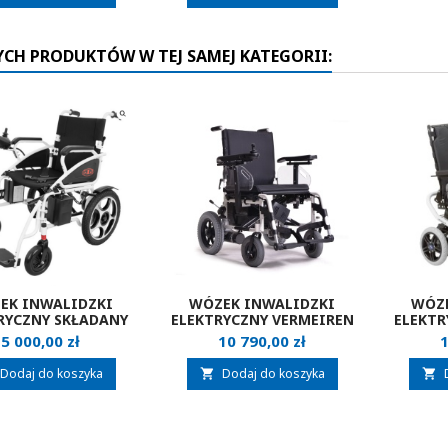
YCH PRODUKTÓW W TEJ SAMEJ KATEGORII:
EK INWALIDZKI
WÓZEK INWALIDZKI
WÓZE
RYCZNY SKŁADANY
ELEKTRYCZNY VERMEIREN
ELEKTR
NTAR AT52304
EXPRESS
Cena
Cena
C
5 000,00 zł
10 790,00 zł
1
Dodaj do koszyka
Dodaj do koszyka

