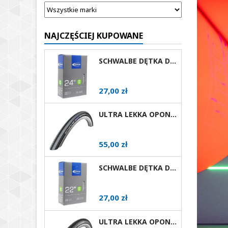
NAJCZĘŚCIEJ KUPOWANE
SCHWALBE DĘTKA DO WÓZKA INWALIDZKIEGO 24X1 AV
Cena
27,00 zł
ULTRA LEKKA OPONA DO WÓZKA AKTYWNEGO SCHWALBE RIGHTRUN RÓŻNE ROZMIARY I KOLORY AV
Cena
55,00 zł
SCHWALBE DĘTKA DO WÓZKA INWALIDZKIEGO 22X1 AV
Cena
27,00 zł
ULTRA LEKKA OPONA DO WÓZKA AKTYWNEGO SCHWALBE MARATHON PLUS EVOLUTION RÓŻNE ROZMIARY AV