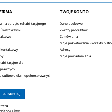
FIRMA
TWOJE KONTO
lnia sprzętu rehabilitacyjnego
Dane osobowe
 Świętokrzyski
Zwroty produktów
taktowe
Zamówienia
Moje pokwitowania - korekty płatn
 kontaktowy
Adresy
ony
Moje powiadomienia
habilitacyjne dla
sprawnych
i sufitowe dla niepełnosprawnych
etteru
 Jednocześnie