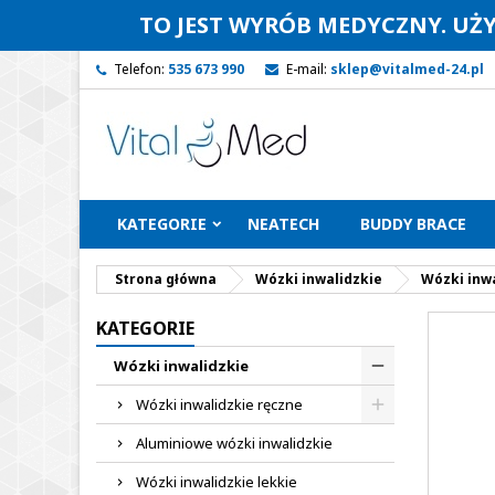
TO JEST WYRÓB MEDYCZNY. UŻ
Telefon:
535 673 990
E-mail:
sklep@vitalmed-24.pl
KATEGORIE
NEATECH
BUDDY BRACE
Strona główna
Wózki inwalidzkie
Wózki inw
KATEGORIE
Wózki inwalidzkie
Wózki inwalidzkie ręczne
Aluminiowe wózki inwalidzkie
Wózki inwalidzkie lekkie