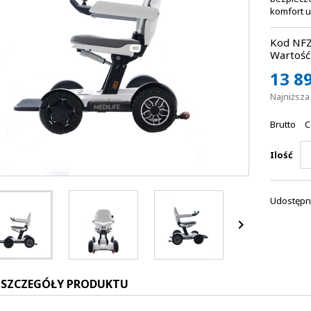
komfort u
Kod NFZ
Wartość 
13 89
Najniższ
Brutto
C
Ilość
Udostępni

SZCZEGÓŁY PRODUKTU