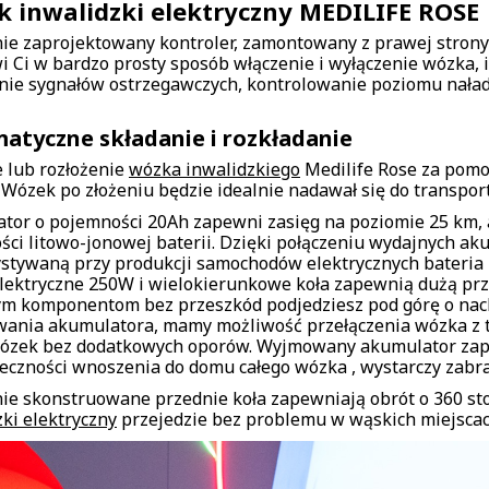
 inwalidzki elektryczny MEDILIFE ROSE
nie zaprojektowany kontroler, zamontowany z prawej strony 
i Ci w bardzo prosty sposób włączenie i wyłączenie wózka, 
ie sygnałów ostrzegawczych, kontrolowanie poziomu nałado
atyczne składanie i rozkładanie
e lub rozłożenie
wózka inwalidzkiego
Medilife Rose za pomoc
 Wózek po złożeniu będzie idealnie nadawał się do transpor
tor o pojemności 20Ah zapewni zasięg na poziomie 25 km, 
ści litowo-jonowej baterii. Dzięki połączeniu wydajnych a
stywaną przy produkcji samochodów elektrycznych bateria
 elektryczne 250W i wielokierunkowe koła zapewnią dużą prz
m komponentom bez przeszkód podjedziesz pod górę o nach
wania akumulatora, mamy możliwość przełączenia wózka z 
ózek bez dodatkowych oporów. Wyjmowany akumulator zape
eczności wnoszenia do domu całego wózka , wystarczy zabra
nie skonstruowane przednie koła zapewniają obrót o 360 stop
zki elektryczny
przejedzie bez problemu w wąskich miejscach 