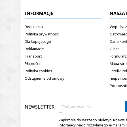
INFORMACJE
NASZA 
Regulamin
Wypożycza
Polityka prywatności
Ostrowiec
Dla kupującego
Dane kon
Reklamacje
O nas
Transport
Formularz
Płatności
Mapa str
Polityka cookies
Foteliki re
Odstąpienie od umowy
niepełno
Podnośnik
NEWSLETTER
Zapisz się do naszego biuletynu/newsl
informacyjnego rozsyłanego e-mailem.