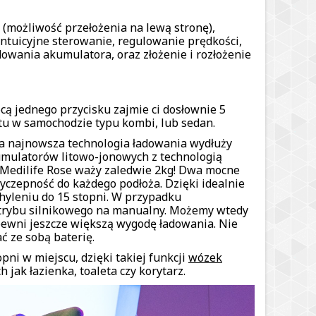
(możliwość przełożenia na lewą stronę),
intuicyjne sterowanie, regulowanie prędkości,
wania akumulatora, oraz złożenie i rozłożenie
ą jednego przycisku zajmie ci dosłownie 5
tu w samochodzie typu kombi, lub sedan.
a najnowsza technologia ładowania wydłuży
kumulatorów litowo-jonowych z technologią
 Medilife Rose waży zaledwie 2kg! Dwa mocne
yczepność do każdego podłoża. Dzięki idealnie
yleniu do 15 stopni. W przypadku
trybu silnikowego na manualny. Możemy wtedy
wni jeszcze większą wygodę ładowania. Nie
ć ze sobą baterię.
ni w miejscu, dzięki takiej funkcji
wózek
jak łazienka, toaleta czy korytarz.