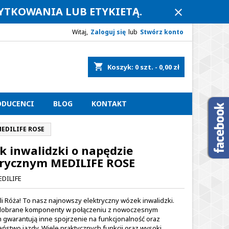
ŻYTKOWANIA LUB ETYKIETĄ.
close
Witaj,
Zaloguj się
lub
Stwórz konto
shopping_cart
Koszyk:
0
szt. - 0,00 zł
ODUCENCI
BLOG
KONTAKT
MEDILIFE ROSE
k inwalidzki o napędzie
trycznym MEDILIFE ROSE
DILIFE
li Róża! To nasz najnowszy elektryczny wózek inwalidzki.
 dobrane komponenty w połączeniu z nowoczesnym
gwarantują inne spojrzenie na funkcjonalność oraz
ństwo jazdy. Wiele praktycznych funkcji oraz wysoki