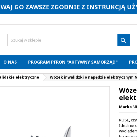
YWAJ GO ZAWSZE ZGODNIE Z INSTRUKCJĄ U

O NAS
PROGRAM PFRON "AKTYWNY SAMORZĄD"
PR
alidzkie elektryczne
Wózek inwalidzki o napędzie elektrycznym 
Wóze
elek
Marka
ME
ROSE, czy
Idealnie
wyglądem 
bezpiecze