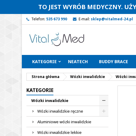
TO JEST WYRÓB MEDYCZNY. UŻ
Telefon:
535 673 990
E-mail:
sklep@vitalmed-24.pl
KATEGORIE
NEATECH
BUDDY BRACE
Strona główna
Wózki inwalidzkie
Wózki inwa
KATEGORIE
Wózki inwalidzkie
Wózki inwalidzkie ręczne
Aluminiowe wózki inwalidzkie
Wózki inwalidzkie lekkie