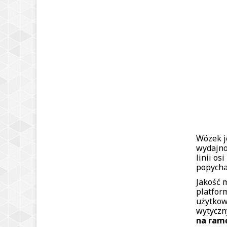
Wózek j
wydajno
linii os
popycha
Jakość 
platfor
użytkow
wytyczn
na ram