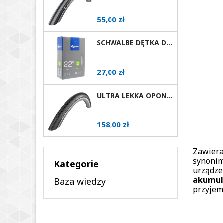
Cena
55,00 zł
SCHWALBE DĘTKA DO WÓZKA INWALIDZKIEGO 22X1 AV
Cena
27,00 zł
ULTRA LEKKA OPONA DO WÓZKA AKTYWNEGO SCHWALBE MARATHON PLUS EVOLUTION RÓŻNE ROZMIARY AV
Cena
158,00 zł
Zawiera
synonim
Kategorie
urządze
akumula
Baza wiedzy
przyjem