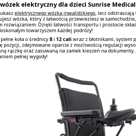
 wózek elektryczny dla dzieci Sunrise Medic
szukasz
elektrycznego wózka inwalidzkiego
, lecz odstraszają
ujesz wózka, który z łatwością przewieziesz w samochodzie,
m rozwiązaniem. Dzięki łatwości transportu i prostocie skł
doskonałym towarzyszem każdej podróży!
 pełne koła o średnicy
8
i
12 cali
wraz z błotnikami, system p
ę pozycji, zdejmowane oparcie z możliwością regulacji wysok
aną rączkę oraz zasuwaną na zamek kieszeń na dokumenty… 
niem pełnej wygody!