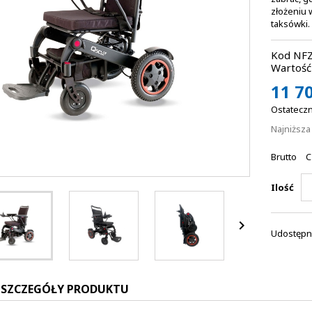
złożeniu 
taksówki.
Kod NFZ
Wartość 
11 70
Ostateczn
Najniższ
Brutto
C
Ilość

Udostępni
SZCZEGÓŁY PRODUKTU