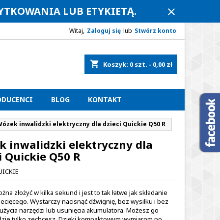
ŻYTKOWANIA LUB ETYKIETĄ.
close
Witaj,
Zaloguj się
lub
Stwórz konto
shopping_cart
Koszyk:
0
szt. - 0,00 zł
ODUCENCI
BLOG
KONTAKT
ózek inwalidzki elektryczny dla dzieci Quickie Q50 R
 inwalidzki elektryczny dla
i Quickie Q50 R
UICKIE
na złożyć w kilka sekund i jest to tak łatwe jak składanie
ecięcego. Wystarczy nacisnąć dźwignię, bez wysiłku i bez
użycia narzędzi lub usunięcia akumulatora. Możesz go
dzie tylko zechcesz. Dzięki kompaktowym wymiarom po