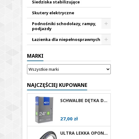
Siedziska stabilizujące
Skutery elektryczne
Podnośniki schodołazy, rampy,
podjazdy
Łazienka dla niepełnosprawnych
MARKI
NAJCZĘŚCIEJ KUPOWANE
SCHWALBE DĘTKA DO WÓZKA INWALIDZKIEGO 24X1 AV
Cena
27,00 zł
ULTRA LEKKA OPONA DO WÓZKA AKTYWNEGO SCHWALBE RIGHTRUN RÓŻNE ROZMIARY I KOLORY AV