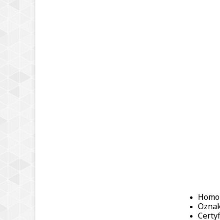
Homol
Oznak
Certy