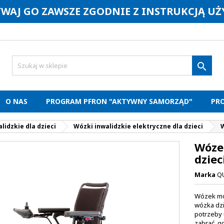
YWAJ GO ZAWSZE ZGODNIE Z INSTRUKCJĄ U

O NAS
PROGRAM PFRON "AKTYWNY SAMORZĄD"
PR
lidzkie dla dzieci
Wózki inwalidzkie elektryczne dla dzieci
W
Wózek
dziec
Marka
Q
Wózek moż
wózka dzi
potrzeby 
zabrać, g