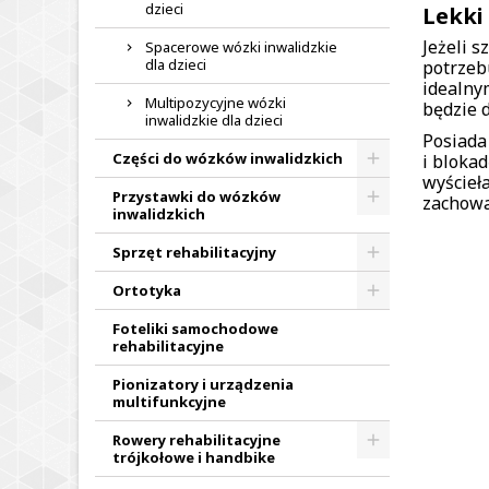
dzieci
Lekki
Jeżeli 
Spacerowe wózki inwalidzkie
dla dzieci
potrzeb
idealny
Multipozycyjne wózki
będzie 
inwalidzkie dla dzieci
Posiada
Części do wózków inwalidzkich
i blokad
wyścieł
Przystawki do wózków
zachowa
inwalidzkich
Sprzęt rehabilitacyjny
Ortotyka
Foteliki samochodowe
rehabilitacyjne
Pionizatory i urządzenia
multifunkcyjne
Rowery rehabilitacyjne
trójkołowe i handbike