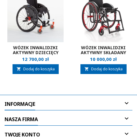
WÓZEK INWALIDZKI
WÓZEK INWALIDZKI
AKTYWNY DZIECIĘCY
AKTYWNY SKŁADANY
HOGGI CLEO
PROGEO EXELLE
Cena
Cena
12 700,00 zł
10 000,00 zł
Dodaj do koszyka
Dodaj do koszyka



INFORMACJE

NASZA FIRMA

TWOJE KONTO