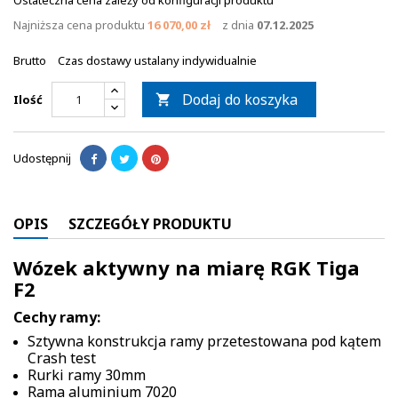
Ostateczna cena zależy od konfiguracji produktu
Najniższa cena produktu
16 070,00 zł
z dnia
07.12.2025
Brutto
Czas dostawy ustalany indywidualnie
Dodaj do koszyka
Ilość

Udostępnij
OPIS
SZCZEGÓŁY PRODUKTU
Wózek aktywny na miarę RGK Tiga
F2
Cechy ramy:
Sztywna konstrukcja ramy przetestowana pod kątem
Crash test
Rurki ramy 30mm
Rama aluminium 7020