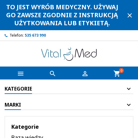
TO JEST WYRÓB MEDYCZNY. UŻYWAJ
GO ZAWSZE ZGODNIE Z INSTRUKCJĄ
close
UŻYTKOWANIA LUB ETYKIETĄ.
Telefon:
535 673 990
0



shopping_cart
KATEGORIE
MARKI
Kategorie
Baza wiedzy