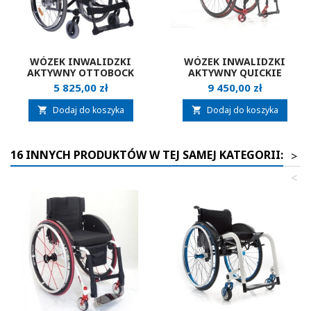
WÓZEK INWALIDZKI
WÓZEK INWALIDZKI
AKTYWNY OTTOBOCK
AKTYWNY QUICKIE
MOTUS
NEON2
Cena
Cena
5 825,00 zł
9 450,00 zł
Dodaj do koszyka
Dodaj do koszyka


16 INNYCH PRODUKTÓW W TEJ SAMEJ KATEGORII:
>
<