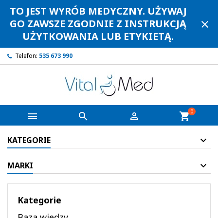
TO JEST WYRÓB MEDYCZNY. UŻYWAJ
GO ZAWSZE ZGODNIE Z INSTRUKCJĄ
close
UŻYTKOWANIA LUB ETYKIETĄ.
Telefon:
535 673 990
0



shopping_cart
KATEGORIE
MARKI
Kategorie
Baza wiedzy