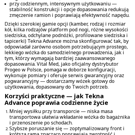
przy codziennym, intensywnym użytkowaniu —
stabilność konstrukcji i opcje dopasowania redukują
zmęczenie ramion i poprawiają efektywność napędu.
Dzięki szerokiej gamie opcji (kamber, rodzaj i rozmiar
kół, kilka rodzajów platform pod nogi, różne wysokości
siedziska, odchylane podnóżki, profilowane siedziska i
tapicerki) Tekna Advance można skonfigurować tak, by
odpowiadał zarówno osobom potrzebującym prostego,
lekkiego wózka do samodzielnego prowadzenia, jak i
tym, którzy wymagają bardziej zaawansowanego
dopasowania. Vital Med, jako oficjalny dystrybutor
Progeo w Polsce, pomaga w doborze konfiguracji,
wykonuje pomiary i oferuje serwis gwarancyjny oraz
pogwarancyjny — dostarczamy wózek gotowy do
użytkowania, dopasowany do Twoich potrzeb.
Korzyści praktyczne — jak Tekna
Advance poprawia codzienne życie
Mniej wysiłku przy transporcie — niska masa
transportowa ułatwia wkładanie wózka do bagażnika
i przenoszenie po schodach.
Szybsze poruszanie się — zoptymalizowany front i
krótsza rama znacząco poprawiają zwrotność i