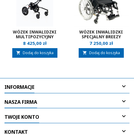
WÓZEK INWALIDZKI
WÓZEK INWALIDZKI
MULTIPOZYCYJNY
SPECJALNY BREEZY
NEATECH TALLY
EMINEO
Cena
Cena
8 425,00 zł
7 250,00 zł
OUTDOOR
Dodaj do koszyka
Dodaj do koszyka



INFORMACJE

NASZA FIRMA

TWOJE KONTO

KONTAKT