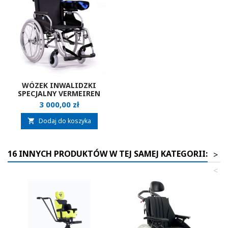
WÓZEK INWALIDZKI
SPECJALNY VERMEIREN
D200 HEM2
Cena
3 000,00 zł
Dodaj do koszyka

16 INNYCH PRODUKTÓW W TEJ SAMEJ KATEGORII:
>
<