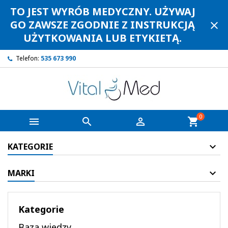
TO JEST WYRÓB MEDYCZNY. UŻYWAJ
GO ZAWSZE ZGODNIE Z INSTRUKCJĄ
close
UŻYTKOWANIA LUB ETYKIETĄ.
Telefon:
535 673 990
0



shopping_cart
KATEGORIE
MARKI
Kategorie
Baza wiedzy