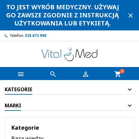
TO JEST WYRÓB MEDYCZNY. UŻYWAJ
GO ZAWSZE ZGODNIE Z INSTRUKCJĄ
close
UŻYTKOWANIA LUB ETYKIETĄ.
Telefon:
535 673 990
0



shopping_cart
KATEGORIE
MARKI
Kategorie
Baza wiedzy