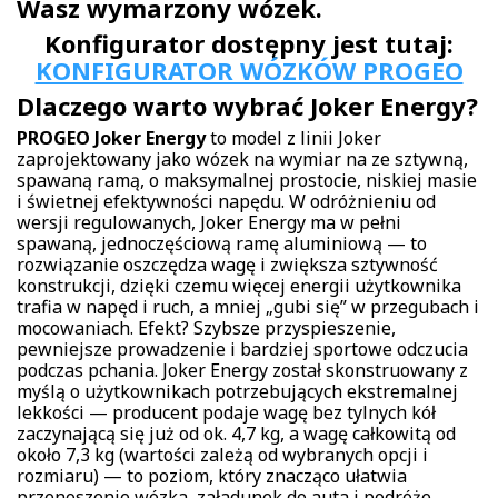
Wasz wymarzony wózek.
Konfigurator dostępny jest tutaj:
KONFIGURATOR WÓZKÓW PROGEO
Dlaczego warto wybrać Joker Energy?
PROGEO Joker Energy
to model z linii Joker
zaprojektowany jako wózek na wymiar na ze sztywną,
spawaną ramą, o maksymalnej prostocie, niskiej masie
i świetnej efektywności napędu. W odróżnieniu od
wersji regulowanych, Joker Energy ma w pełni
spawaną, jednoczęściową ramę aluminiową — to
rozwiązanie oszczędza wagę i zwiększa sztywność
konstrukcji, dzięki czemu więcej energii użytkownika
trafia w napęd i ruch, a mniej „gubi się” w przegubach i
mocowaniach. Efekt? Szybsze przyspieszenie,
pewniejsze prowadzenie i bardziej sportowe odczucia
podczas pchania. Joker Energy został skonstruowany z
myślą o użytkownikach potrzebujących ekstremalnej
lekkości — producent podaje wagę bez tylnych kół
zaczynającą się już od ok. 4,7 kg, a wagę całkowitą od
około 7,3 kg (wartości zależą od wybranych opcji i
rozmiaru) — to poziom, który znacząco ułatwia
przenoszenie wózka, załadunek do auta i podróże.