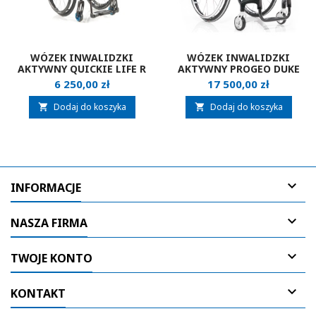
WÓZEK INWALIDZKI
WÓZEK INWALIDZKI
AKTYWNY QUICKIE LIFE R
AKTYWNY PROGEO DUKE
Cena
Cena
6 250,00 zł
17 500,00 zł
Dodaj do koszyka
Dodaj do koszyka



INFORMACJE

NASZA FIRMA

TWOJE KONTO

KONTAKT