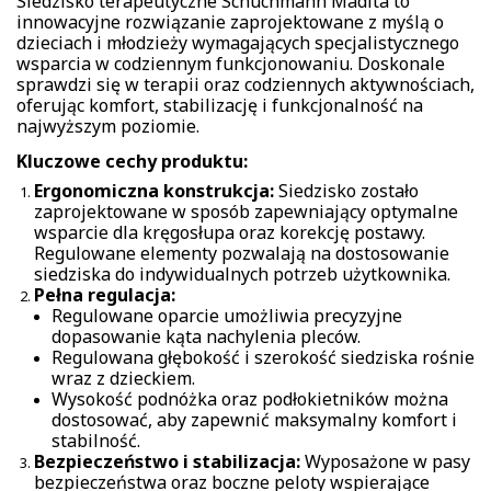
Siedzisko terapeutyczne Schuchmann Madita to
innowacyjne rozwiązanie zaprojektowane z myślą o
dzieciach i młodzieży wymagających specjalistycznego
wsparcia w codziennym funkcjonowaniu. Doskonale
sprawdzi się w terapii oraz codziennych aktywnościach,
oferując komfort, stabilizację i funkcjonalność na
najwyższym poziomie.
Kluczowe cechy produktu:
Ergonomiczna konstrukcja:
Siedzisko zostało
zaprojektowane w sposób zapewniający optymalne
wsparcie dla kręgosłupa oraz korekcję postawy.
Regulowane elementy pozwalają na dostosowanie
siedziska do indywidualnych potrzeb użytkownika.
Pełna regulacja:
Regulowane oparcie umożliwia precyzyjne
dopasowanie kąta nachylenia pleców.
Regulowana głębokość i szerokość siedziska rośnie
wraz z dzieckiem.
Wysokość podnóżka oraz podłokietników można
dostosować, aby zapewnić maksymalny komfort i
stabilność.
Bezpieczeństwo i stabilizacja:
Wyposażone w pasy
bezpieczeństwa oraz boczne peloty wspierające