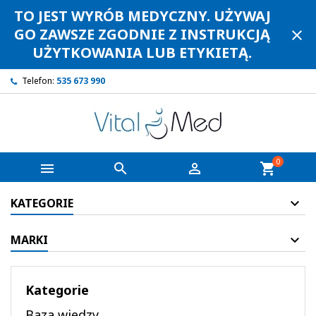
TO JEST WYRÓB MEDYCZNY. UŻYWAJ
GO ZAWSZE ZGODNIE Z INSTRUKCJĄ
close
UŻYTKOWANIA LUB ETYKIETĄ.
Telefon:
535 673 990
0



shopping_cart
KATEGORIE
MARKI
Kategorie
Baza wiedzy