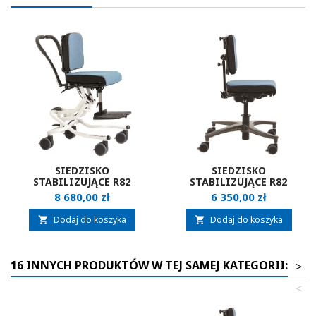
SIEDZISKO
SIEDZISKO
STABILIZUJĄCE R82
STABILIZUJĄCE R82
WOMBAT LIVING
WOMBAT SOLO
Cena
Cena
8 680,00 zł
6 350,00 zł
Dodaj do koszyka
Dodaj do koszyka


16 INNYCH PRODUKTÓW W TEJ SAMEJ KATEGORII:
>
<