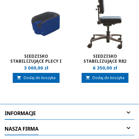
SIEDZISKO
SIEDZISKO
STABILIZUJĄCE PLECY I
STABILIZUJĄCE R82
GŁOWĘ BUDDY BRACE
WOMBAT SOLO
Cena
Cena
3 000,00 zł
6 350,00 zł
HUGGIE
Dodaj do koszyka
Dodaj do koszyka



INFORMACJE

NASZA FIRMA