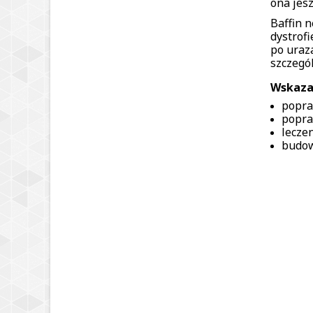
ona jes
Baffin 
dystrof
po uraz
szczegó
Wskaza
popra
popra
lecze
budow