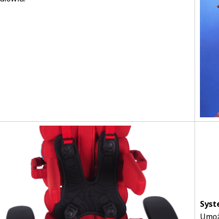
Syst
Umoż