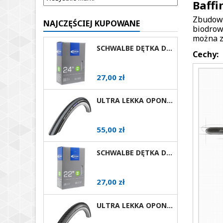
Baffi
Zbudowa
NAJCZĘŚCIEJ KUPOWANE
biodrow
można z
SCHWALBE DĘTKA DO WÓZKA INWALIDZKIEGO 24X1 AV
Cechy:
Cena
27,00 zł
ULTRA LEKKA OPONA DO WÓZKA AKTYWNEGO SCHWALBE RIGHTRUN RÓŻNE ROZMIARY I KOLORY AV
Cena
55,00 zł
SCHWALBE DĘTKA DO WÓZKA INWALIDZKIEGO 22X1 AV
Cena
27,00 zł
ULTRA LEKKA OPONA DO WÓZKA AKTYWNEGO SCHWALBE MARATHON PLUS EVOLUTION RÓŻNE ROZMIARY AV