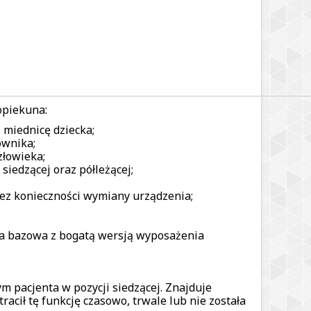
opiekuna:
 miednicę dziecka;
ownika;
złowieka;
iedzącej oraz półleżącej;
bez konieczności wymiany urządzenia;
sja bazowa z bogatą wersją wyposażenia
 pacjenta w pozycji siedzącej. Znajduje
acił tę funkcję czasowo, trwale lub nie została