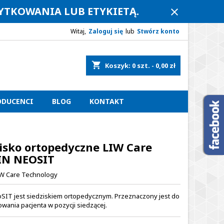
ŻYTKOWANIA LUB ETYKIETĄ.
close
Witaj,
Zaloguj się
lub
Stwórz konto
shopping_cart
Koszyk:
0
szt. - 0,00 zł
ODUCENCI
BLOG
KONTAKT
isko ortopedyczne LIW Care
IN NEOSIT
W Care Technology
oSIT jest siedziskiem ortopedycznym. Przeznaczony jest do
wania pacjenta w pozycji siedzącej.