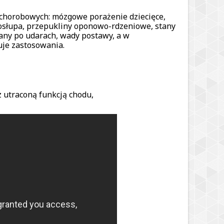
 chorobowych: mózgowe porażenie dziecięce,
gosłupa, przepukliny oponowo-rdzeniowe, stany
any po udarach, wady postawy, a w
uje zastosowania.
z utraconą funkcją chodu,