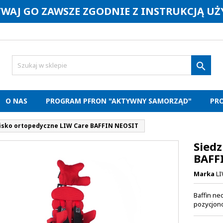
YWAJ GO ZAWSZE ZGODNIE Z INSTRUKCJĄ U

O NAS
PROGRAM PFRON "AKTYWNY SAMORZĄD"
PR
isko ortopedyczne LIW Care BAFFIN NEOSIT
Siedz
BAFF
Marka
LI
Baffin ne
pozycjono