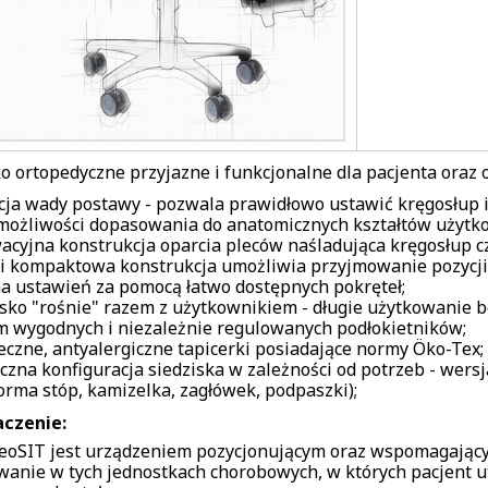
ko ortopedyczne przyjazne i funkcjonalne dla pacjenta oraz 
cja wady postawy - pozwala prawidłowo ustawić kręgosłup i
możliwości dopasowania do anatomicznych kształtów użytk
acyjna konstrukcja oparcia pleców naśladująca kręgosłup c
 i kompaktowa konstrukcja umożliwia przyjmowanie pozycji s
a ustawień za pomocą łatwo dostępnych pokręteł;
isko "rośnie" razem z użytkownikiem - długie użytkowanie 
m wygodnych i niezależnie regulowanych podłokietników;
eczne, antyalergiczne tapicerki posiadające normy Öko-Tex;
yczna konfiguracja siedziska w zależności od potrzeb - wer
forma stóp, kamizelka, zagłówek, podpaszki);
czenie:
neoSIT jest urządzeniem pozycjonującym oraz wspomagającym
wanie w tych jednostkach chorobowych, w których pacjent utr