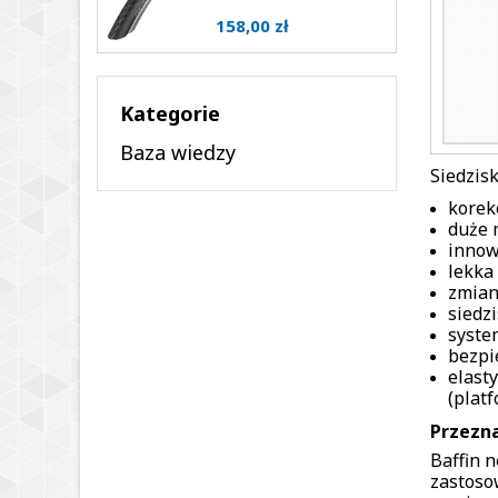
Cena
158,00 zł
Kategorie
Baza wiedzy
Siedzis
korek
duże 
innow
lekka
zmian
siedz
syste
bezpi
elast
(plat
Przezna
Baffin 
zastoso