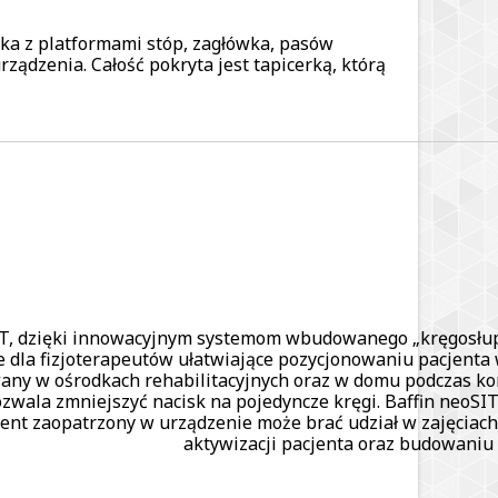
żka z platformami stóp, zagłówka, pasów
ządzenia. Całość pokryta jest tapicerką, którą
IT, dzięki innowacyjnym systemom wbudowanego „kręgosłupa”
 dla fizjoterapeutów ułatwiające pozycjonowaniu pacjenta w
ny w ośrodkach rehabilitacyjnych oraz w domu podczas konty
pozwala zmniejszyć nacisk na pojedyncze kręgi. Baffin ne
jent zaopatrzony w urządzenie może brać udział w zajęciach
aktywizacji pacjenta oraz budowaniu 