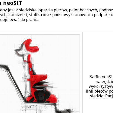
n neoSIT
ny jest z siedziska, oparcia pleców, pelot bocznych, podnó
ych, kamizelki, stolika oraz podstawy stanowiącą podporę ur
dejmować do prania.
Baffin neoS
narzędzie
wykorzystywa
linii pleców 
siadzie. Pac