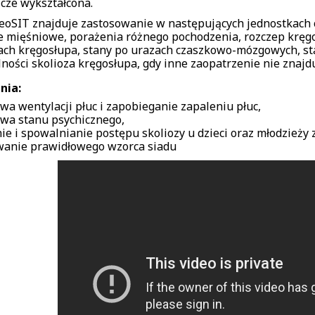
zcze wykształcona.
neoSIT znajduje zastosowanie w następujących jednostkach
ie mięśniowe, porażenia różnego pochodzenia, rozczep krę
ach kręgosłupa, stany po urazach czaszkowo-mózgowych, st
lności skolioza kręgosłupa, gdy inne zaopatrzenie nie znajd
nia:
wa wentylacji płuc i zapobieganie zapaleniu płuc,
wa stanu psychicznego,
nie i spowalnianie postępu skoliozy u dzieci oraz młodzieży 
anie prawidłowego wzorca siadu