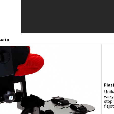
oria
Plat
Unik
wszys
stóp
fizjo