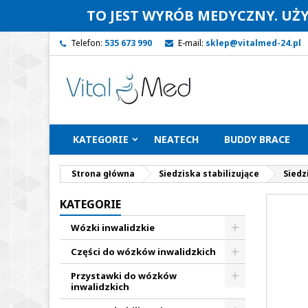
TO JEST WYRÓB MEDYCZNY. UŻ
Telefon:
535 673 990
E-mail:
sklep@vitalmed-24.pl
KATEGORIE
NEATECH
BUDDY BRACE
Strona główna
Siedziska stabilizujące
Siedz
KATEGORIE
Wózki inwalidzkie
Części do wózków inwalidzkich
Przystawki do wózków
inwalidzkich