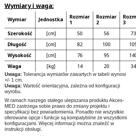
Wymiary i waga:
Rozmiar
Rozmiar
Rozm
Wymiar
Jednostka
1
2
3
Szerokość
[cm]
50
56
73
Długość
[cm]
82
100
10
Wysokość
[cm]
76
95
14
Waga
[kg]
14
20
34
Uwaga:
Tolerancja wymiarów zawartych w tabeli wynosi
+/- 1 cm.
Uwaga:
Wartość orientacyjna, zależna od konfiguracji
wyrobu.
W ramach naszego stałego ulepszania produktu
Akces-
MED
zastrzega sobie prawo do zmiany projektu i
specyfikacji bez powiadomienia. Ponadto nie wszystkie
oferowane opcje i funkcje są kompatybilne ze wszystkimi
konfiguracjami. Więcej informacji można znaleźć w
instrukcji obsługi.