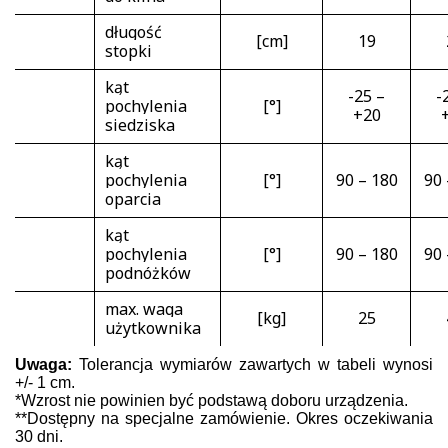
długość
[cm]
19
stopki
kąt
-25 –
-
pochylenia
[°]
+20
siedziska
kąt
pochylenia
[°]
90 – 180
90 
oparcia
kąt
pochylenia
[°]
90 – 180
90 
podnóżków
max. waga
[kg]
25
użytkownika
Uwaga:
Tolerancja wymiarów zawartych w tabeli wynosi
+/- 1 cm.
*Wzrost nie powinien być podstawą doboru urządzenia.
**Dostępny na specjalne zamówienie. Okres oczekiwania
30 dni.