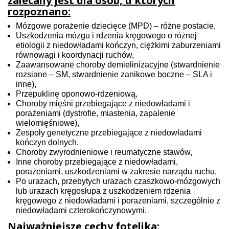
zalecany jest dla osób, u których
rozpoznano:
Mózgowe porażenie dziecięce (MPD) – różne postacie,
Uszkodzenia mózgu i rdzenia kręgowego o różnej
etiologii z niedowładami kończyn, ciężkimi zaburzeniami
równowagi i koordynacji ruchów,
Zaawansowane choroby demielinizacyjne (stwardnienie
rozsiane – SM, stwardnienie zanikowe boczne – SLA i
inne),
Przepuklinę oponowo-rdzeniową,
Choroby mięśni przebiegające z niedowładami i
porażeniami (dystrofie, miastenia, zapalenie
wielomięśniowe),
Zespoły genetyczne przebiegające z niedowładami
kończyn dolnych,
Choroby zwyrodnieniowe i reumatyczne stawów,
Inne choroby przebiegające z niedowładami,
porażeniami, uszkodzeniami w zakresie narządu ruchu,
Po urazach, przebytych urazach czaszkowo-mózgowych
lub urazach kręgosłupa z uszkodzeniem rdzenia
kręgowego z niedowładami i porażeniami, szczególnie z
niedowładami czterokończynowymi.
Najważniejsze cechy fotelika: