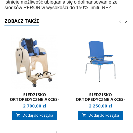
Istnieje możliwość ubiegania się o dofinansowanie ze
środków PFRON w wysokości do 150% limitu NFZ
ZOBACZ TAKŻE
<
>
SIEDZISKO
SIEDZISKO
ORTOPEDYCZNE AKCES-
ORTOPEDYCZNE AKCES-
MED SŁONIK
MED JORDI
Cena
Cena
2 700,00 zł
2 250,00 zł
Dodaj do koszyka
Dodaj do koszyka

