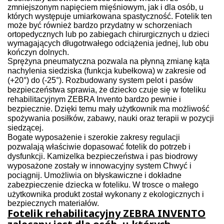
zmniejszonym napięciem mięśniowym, jak i dla osób, u
których występuje umiarkowana spastyczność.
Fotelik ten
może być również bardzo przydatny w schorzeniach
ortopedycznych lub po zabiegach chirurgicznych u dzieci
wymagających długotrwałego odciążenia jednej, lub obu
kończyn dolnych.
Sprężyna pneumatyczna pozwala na płynną zmianę kąta
nachylenia siedziska (funkcja kubełkowa) w zakresie od
(+
20
°) do (-
25
°).
Rozbudowany system pelot i pasów
bezpieczeństwa sprawia, że dziecko czuje się w foteliku
rehabilitacyjnym
ZEBRA Invento
bardzo pewnie i
bezpiecznie. Dzięki temu mały użytkownik ma możliwość
spożywania posiłków, zabawy, nauki oraz terapii w pozycji
siedzącej.
Bogate wyposażenie i szerokie zakresy regulacji
pozwalają właściwie dopasować fotelik do potrzeb i
dysfunkcji.
Kamizelka bezpieczeństwa i pas biodrowy
wyposażone zostały w innowacyjny system
Chwyć i
pociągnij
. Umożliwia on błyskawiczne i dokładne
zabezpieczenie dziecka w foteliku.
W trosce o małego
użytkownika produkt został wykonany z ekologicznych i
bezpiecznych materiałów.
Fotelik rehabilitacyjny ZEBRA INVENTO