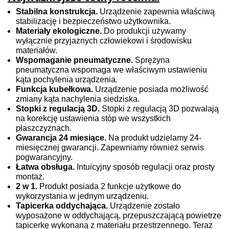
Stabilna konstrukcja.
Urządzenie zapewnia właściwą
stabilizację i bezpieczeństwo użytkownika.
Materiały ekologiczne.
Do produkcji używamy
wyłącznie przyjaznych człowiekowi i środowisku
materiałów.
Wspomaganie pneumatyczne.
Sprężyna
pneumatyczna wspomaga we właściwym ustawieniu
kąta pochylenia urządzenia.
Funkcja kubełkowa.
Urządzenie posiada możliwość
zmiany kąta nachylenia siedziska.
Stopki z regulacją 3D.
Stopki z regulacją 3D pozwalają
na korekcję ustawienia stóp we wszystkich
płaszczyznach.
Gwarancja 24 miesiące.
Na produkt udzielamy 24-
miesięcznej gwarancji. Zapewniamy również serwis
pogwarancyjny.
Łatwa obsługa.
Intuicyjny sposób regulacji oraz prosty
montaż.
2 w 1.
Produkt posiada 2 funkcje użytkowe do
wykorzystania w jednym urządzeniu.
Tapicerka oddychająca.
Urządzenie zostało
wyposażone w oddychającą, przepuszczającą powietrze
tapicerkę wykonaną z materiału przestrzennego. Teraz