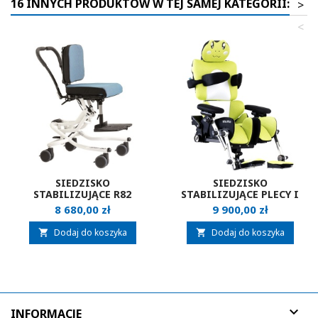
16 INNYCH PRODUKTÓW W TEJ SAMEJ KATEGORII:
>
<
SIEDZISKO
SIEDZISKO
STABILIZUJĄCE R82
STABILIZUJĄCE PLECY I
WOMBAT LIVING
GŁOWĘ BUDDY BRACE
Cena
Cena
8 680,00 zł
9 900,00 zł
TEDDY
Dodaj do koszyka
Dodaj do koszyka



INFORMACJE