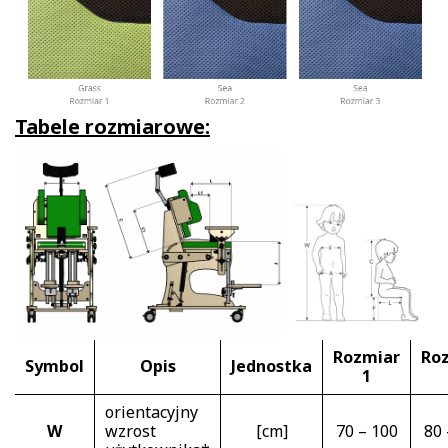
Tabele rozmiarowe:
Rozmiar
Ro
Symbol
Opis
Jednostka
1
orientacyjny
W
wzrost
[cm]
70 – 100
80 