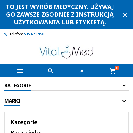
TO JEST WYRÓB MEDYCZNY. UŻYWAJ
GO ZAWSZE ZGODNIE Z INSTRUKCJĄ
close
UŻYTKOWANIA LUB ETYKIETĄ.
Telefon:
535 673 990
0



shopping_cart
KATEGORIE
MARKI
Kategorie
Baza wiedzy