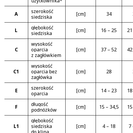
użytkownika*
szerokość
A
[cm]
34
siedziska
głębokość
L
[cm]
16 – 25
21
siedziska
wysokość
C
oparcia
[cm]
37 – 52
42
z zagłówkiem
wysokość
C1
oparcia bez
[cm]
28
zagłówka
szerokość
E
[cm]
14 – 23
18
oparcia
długość
F
[cm]
15 – 34,5
15
podnóżków
głębokość
L1
siedziska
[cm]
4 – 18
7 
do klina