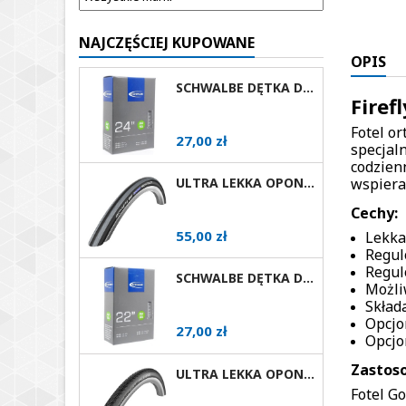
NAJCZĘŚCIEJ KUPOWANE
OPIS
SCHWALBE DĘTKA DO WÓZKA INWALIDZKIEGO 24X1 AV
Firef
Fotel or
Cena
27,00 zł
specjal
codzien
wspiera
ULTRA LEKKA OPONA DO WÓZKA AKTYWNEGO SCHWALBE RIGHTRUN RÓŻNE ROZMIARY I KOLORY AV
Cechy:
Cena
55,00 zł
Lekka
Regul
Regul
SCHWALBE DĘTKA DO WÓZKA INWALIDZKIEGO 22X1 AV
Możli
Skład
Opcjo
Cena
27,00 zł
Opcjo
Zastos
ULTRA LEKKA OPONA DO WÓZKA AKTYWNEGO SCHWALBE MARATHON PLUS EVOLUTION RÓŻNE ROZMIARY AV
Fotel G