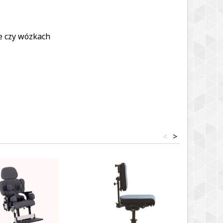
e czy wózkach
<
>