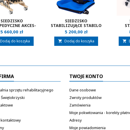
SIEDZISKO
SIEDZISKO
PEDYCZNE AKCES-
STABILIZUJĄCE STABILO
ST
 ZEBRA INVENTO
MULTISEAT
SCHU
Cena
Cena
5 660,00 zł
5 200,00 zł
Dodaj do koszyka
Dodaj do koszyka


FIRMA
TWOJE KONTO
lnia sprzętu rehabilitacyjnego
Dane osobowe
 Świętokrzyski
Zwroty produktów
taktowe
Zamówienia
Moje pokwitowania - korekty płatn
 kontaktowy
Adresy
ony
Moje powiadomienia