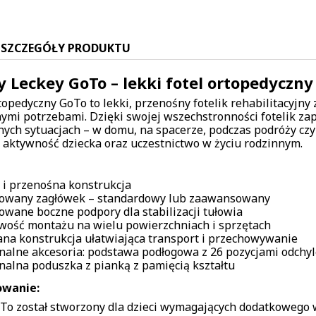
SZCZEGÓŁY PRODUKTU
ly Leckey GoTo – lekki fotel ortopedyczny 
topedyczny GoTo to lekki, przenośny fotelik rehabilitacyjny
nymi potrzebami. Dzięki swojej wszechstronności fotelik za
nych sytuacjach – w domu, na spacerze, podczas podróży czy
 aktywność dziecka oraz uczestnictwo w życiu rodzinnym.
 i przenośna konstrukcja
owany zagłówek – standardowy lub zaawansowany
owane boczne podpory dla stabilizacji tułowia
wość montażu na wielu powierzchniach i sprzętach
ana konstrukcja ułatwiająca transport i przechowywanie
nalne akcesoria: podstawa podłogowa z 26 pozycjami odchy
nalna poduszka z pianką z pamięcią kształtu
owanie:
oTo został stworzony dla dzieci wymagających dodatkowego ws