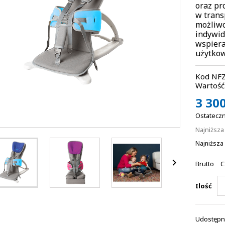
oraz pro
w trans
możliwo
indywid
wspiera
użytkow
Kod NFZ
Wartość 
3 300
Ostateczn
Najniższ
Najniższa 

Brutto
C
Ilość
Udostępni