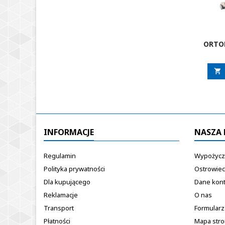
ORTO
MED

INFORMACJE
NASZA 
Regulamin
Wypożycza
Polityka prywatności
Ostrowiec
Dla kupującego
Dane kon
Reklamacje
O nas
Transport
Formularz
Płatności
Mapa str