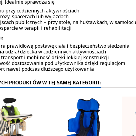
j. Idealnie sprawdza się:
u przy codziennych aktywnościach
róży, spacerach lub wyjazdach
jscach publicznych – przy stole, na huśtawkach, w samoloci
sparcie w terapii i rehabilitacji
i:
ra prawidłową postawę ciała i bezpieczeństwo siedzenia
ia udział dziecka w codziennych aktywnościach
transport i mobilność dzięki lekkiej konstrukcji
wość dostosowania pod użytkownika dzięki regulacjom
rt nawet podczas dłuższego użytkowania
YCH PRODUKTÓW W TEJ SAMEJ KATEGORII: