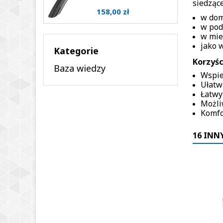
siedzące
Cena
158,00 zł
w dom
w pod
w mie
jako w
Kategorie
Korzyśc
Baza wiedzy
Wspie
Ułatw
Łatwy 
Możli
Komfo
16 INN