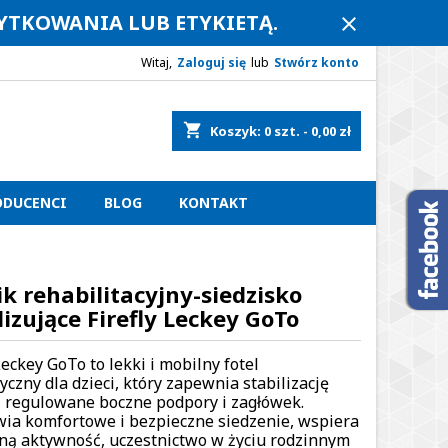
ŻYTKOWANIA LUB ETYKIETĄ.
close
Witaj,
Zaloguj się
lub
Stwórz konto
shopping_cart
Koszyk:
0
szt. - 0,00 zł
ODUCENCI
BLOG
KONTAKT
ik rehabilitacyjny-siedzisko
lizujące Firefly Leckey GoTo
Leckey GoTo to lekki i mobilny fotel
yczny dla dzieci, który zapewnia stabilizację
, regulowane boczne podpory i zagłówek.
ia komfortowe i bezpieczne siedzenie, wspiera
ną aktywność, uczestnictwo w życiu rodzinnym