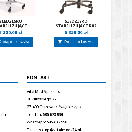
SIEDZISKO
SIEDZISKO
ABILIZUJĄCE
STABILIZUJĄCE R82
ORTOP
CHMANN MADITA
WOMBAT SOLO
M
Cena
Cena
8 300,00 zł
6 350,00 zł
2
Dodaj do koszyka
Dodaj do koszyka
D


KONTAKT
Vital Med Sp. z o.o.
ul. Kilińskiego 32
27-400 Ostrowiec Świętokrzyski
ości
Telefon:
535 673 990
WhatsApp:
535 673 990
E-mail:
sklep@vitalmed-24.pl