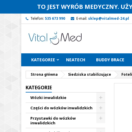
TO JEST WYRÓB MEDYCZNY. UŻ
Telefon:
535 673 990
E-mail:
sklep@vitalmed-24.pl
KATEGORIE
NEATECH
BUDDY BRACE
Strona główna
Siedziska stabilizujące
Fotel
KATEGORIE
Wózki inwalidzkie
Części do wózków inwalidzkich
Przystawki do wózków
inwalidzkich