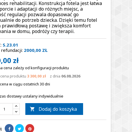
ces rehabilitacji. Konstrukcja fotela jest łatwa
porcie i adaptacji do różnych miejsc, a
ść regulacji pozwala dopasować go
ualnie do potrzeb dziecka. Dzięki temu fotel
 prawidłową postawę i zwiększa komfort
ania w domu, podróży czy terapii.
:
S.23.01
refundacji:
2000,00 ZŁ
,00 zł
a cena zależy od konfiguracji produktu
a cena produktu
3 300,00 zł
z dnia
06.08.2026
cena w ciągu ostatnich 30 dni
zas dostawy ustalany indywidualnie
Dodaj do koszyka

j