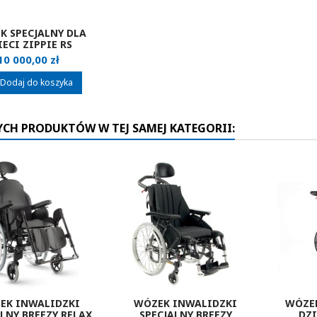
K SPECJALNY DLA
IECI ZIPPIE RS
Cena
10 000,00 zł
Dodaj do koszyka
YCH PRODUKTÓW W TEJ SAMEJ KATEGORII:
EK INWALIDZKI
WÓZEK INWALIDZKI
WÓZEK
LNY BREEZY RELAX
SPECJALNY BREEZY
DZI