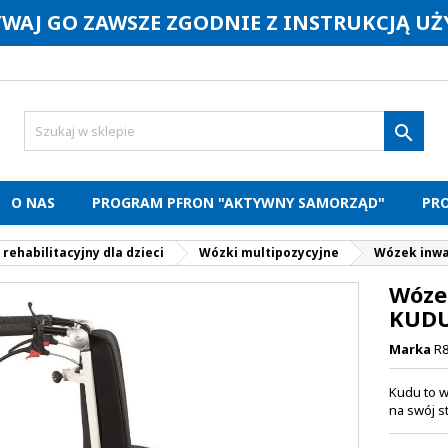
YWAJ GO ZAWSZE ZGODNIE Z INSTRUKCJĄ U

O NAS
PROGRAM PFRON "AKTYWNY SAMORZĄD"
PR
 rehabilitacyjny dla dzieci
Wózki multipozycyjne
Wózek inwa
Wózek
KUD
Marka
R
Kudu to w
na swój s