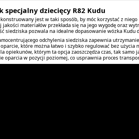
 specjalny dziecięcy R82 Kudu
konstruowany jest w taki sposób, by móc korzystać z niego
j jakości materiałów przekłada się na jego wygodę oraz wy
ść siedziska pozwala na idealne dopasowanie wózka Kudu 
amocentrującego odchylenia siedziska zapewnia utrzymanie
 oparcie, które można łatwo i szybko regulować bez użycia n
la opiekunów, którym ta opcja zaoszczędza czas, tak samo 
ie oparcia w pozycji poziomej, co usprawnia proces transpo