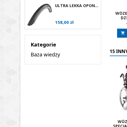
ULTRA LEKKA OPONA DO WÓZKA AKTYWNEGO SCHWALBE MARATHON PLUS EVOLUTION RÓŻNE ROZMIARY AV
WÓZE
DZ
Cena
158,00 zł

Kategorie
15 INN
Baza wiedzy
WÓZ
SPECJA