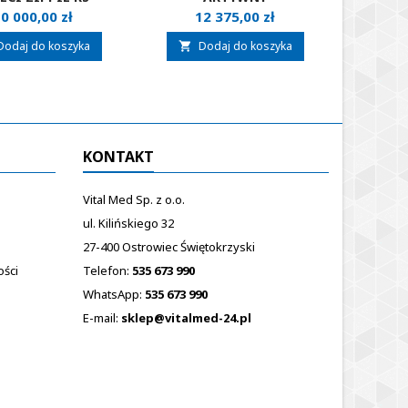
POZYCJONUJĄCY SORG
MOBILI
ena
Cena
C
0 000,00 zł
12 375,00 zł
1
VECTOR
Dodaj do koszyka
Dodaj do koszyka
D


KONTAKT
Vital Med Sp. z o.o.
ul. Kilińskiego 32
27-400 Ostrowiec Świętokrzyski
ości
Telefon:
535 673 990
WhatsApp:
535 673 990
E-mail:
sklep@vitalmed-24.pl