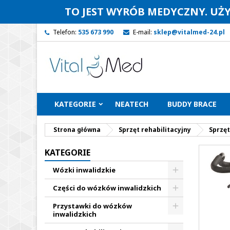
TO JEST WYRÓB MEDYCZNY. UŻ
Telefon:
535 673 990
E-mail:
sklep@vitalmed-24.pl
KATEGORIE
NEATECH
BUDDY BRACE
Strona główna
Sprzęt rehabilitacyjny
Sprzęt
KATEGORIE
Wózki inwalidzkie
Części do wózków inwalidzkich
Przystawki do wózków
inwalidzkich