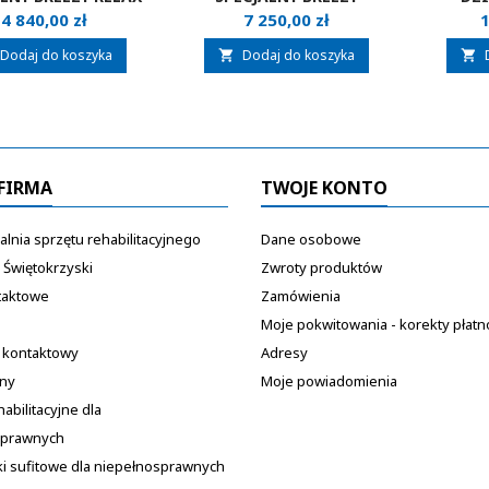
2
EMINEO
Cena
Cena
C
4 840,00 zł
7 250,00 zł
1
Dodaj do koszyka
Dodaj do koszyka


FIRMA
TWOJE KONTO
lnia sprzętu rehabilitacyjnego
Dane osobowe
 Świętokrzyski
Zwroty produktów
taktowe
Zamówienia
Moje pokwitowania - korekty płatn
 kontaktowy
Adresy
ony
Moje powiadomienia
habilitacyjne dla
sprawnych
i sufitowe dla niepełnosprawnych