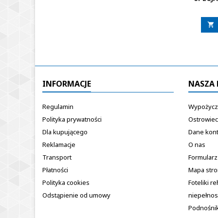

INFORMACJE
NASZA 
Regulamin
Wypożycza
Polityka prywatności
Ostrowiec
Dla kupującego
Dane kon
Reklamacje
O nas
Transport
Formularz
Płatności
Mapa str
Polityka cookies
Foteliki re
Odstąpienie od umowy
niepełno
Podnośnik