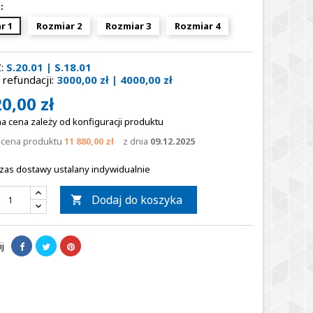
:
r 1
Rozmiar 2
Rozmiar 3
Rozmiar 4
:
S.20.01 | S.18.01
refundacji:
3000,00 zł | 4000,00 zł
0,00 zł
a cena zależy od konfiguracji produktu
a cena produktu
11 880,00 zł
z dnia
09.12.2025
zas dostawy ustalany indywidualnie
Dodaj do koszyka

j