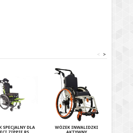
<
>
 SPECJALNY DLA
WÓZEK INWALIDZKI
WÓZE
ECI ZIPPIE RS
AKTYWNY
MULT