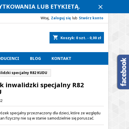
ŻYTKOWANIA LUB ETYKIETĄ.
close
Witaj,
Zaloguj się
lub
Stwórz konto
shopping_cart
Koszyk:
0
szt. - 0,00 zł
ODUCENCI
BLOG
KONTAKT
lidzki specjalny R82 KUDU
 inwalidzki specjalny R82
U
82
ózek specjalny przeznaczony dla dzieci, które ze względu
tan fizyczny nie są w stanie samodzielnie się poruszać.