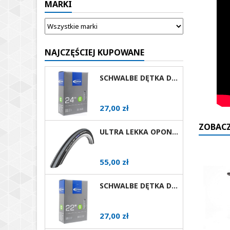
MARKI
NAJCZĘŚCIEJ KUPOWANE
SCHWALBE DĘTKA DO WÓZKA INWALIDZKIEGO 24X1 AV
Cena
27,00 zł
ZOBACZ
ULTRA LEKKA OPONA DO WÓZKA AKTYWNEGO SCHWALBE RIGHTRUN RÓŻNE ROZMIARY I KOLORY AV
Cena
55,00 zł
SCHWALBE DĘTKA DO WÓZKA INWALIDZKIEGO 22X1 AV
Cena
27,00 zł