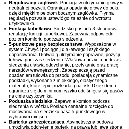
Regulowany zagłówek.
Pomaga w utrzymaniu głowy w
neutralnej pozycji. Ogranicza opadanie głowy do boku
dzięki miękkim pelotom bocznym zagłówka. Płynna
regulacja pozwala ustawić go zależnie od wzrostu
użytkownika.
Funkcja kubełkowa.
Siedzisko posiada 3-stopniową
regulację funkcji kubełkowej. Zapewnia odpowiedni
poziom komfortu podczas siedzenia.
5-punktowe pasy bezpieczeństwa.
Wyposażone w
system
Chwyć i pociągnij
dla łatwego i szybkiego
dopasowania. Ułatwiają utrzymanie poprawnej pozycji
tułowia podczas siedzenia. Właściwa pozycja podczas
siedzenia ułatwia oddychanie, przełykanie oraz pracę
narządów wewnętrznych. Zabezpieczają przed
opadaniem tułowia do przodu. posiadają dynamiczne
podkładki, wykonane z miękkiego, elastycznego
materiału, które lepiej rozkładają nacisk. Dzięki temu
ogranicza się do minimum ryzyko odciśnięcia się pasów
na ciele użytkownika.
Poduszka siedziska.
Zapewnia komfort podczas
siedzenia w wózku. Posiada centralne rozcięcie do
mocowania na siedzisku pasa 5-punktowego w
wybranym miejscu.
Barierka zabezpieczająca.
Asymetryczna budowa
umożliwia odchylenie barierki na prawą lub lewą stronę