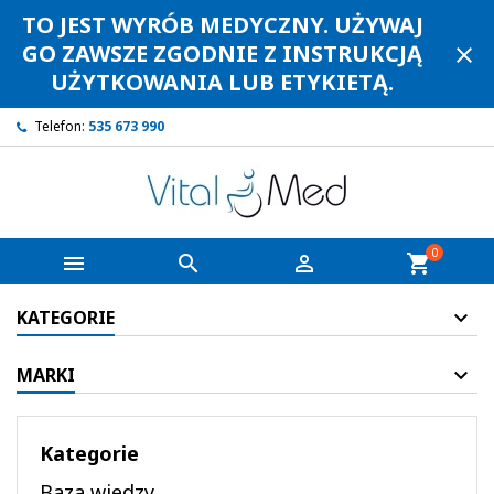
TO JEST WYRÓB MEDYCZNY. UŻYWAJ
GO ZAWSZE ZGODNIE Z INSTRUKCJĄ
close
UŻYTKOWANIA LUB ETYKIETĄ.
Telefon:
535 673 990
0



shopping_cart
KATEGORIE
MARKI
Kategorie
Baza wiedzy