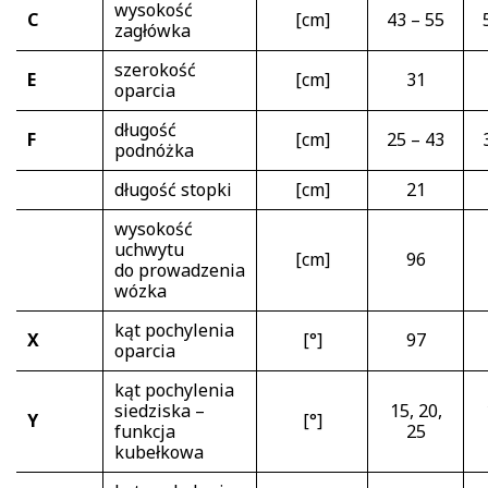
wysokość
C
[cm]
43 – 55
zagłówka
szerokość
E
[cm]
31
oparcia
długość
F
[cm]
25 – 43
podnóżka
długość stopki
[cm]
21
wysokość
uchwytu
[cm]
96
do prowadzenia
wózka
kąt pochylenia
X
[°]
97
oparcia
kąt pochylenia
siedziska –
15, 20,
Y
[°]
funkcja
25
kubełkowa