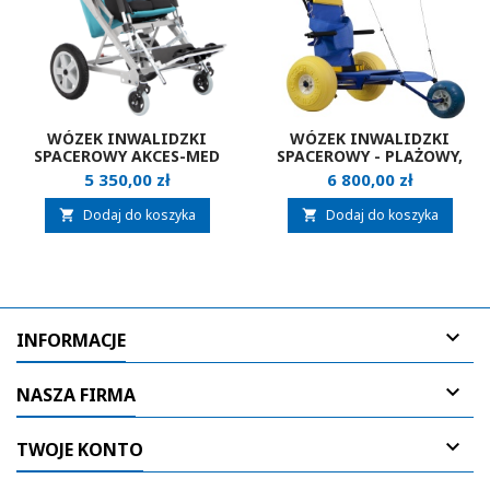
WÓZEK INWALIDZKI
WÓZEK INWALIDZKI
SPACEROWY AKCES-MED
SPACEROWY - PLAŻOWY,
NOVA EVO
BASENOWY NEATECH JOB
Cena
Cena
5 350,00 zł
6 800,00 zł
Dodaj do koszyka
Dodaj do koszyka



INFORMACJE

NASZA FIRMA

TWOJE KONTO