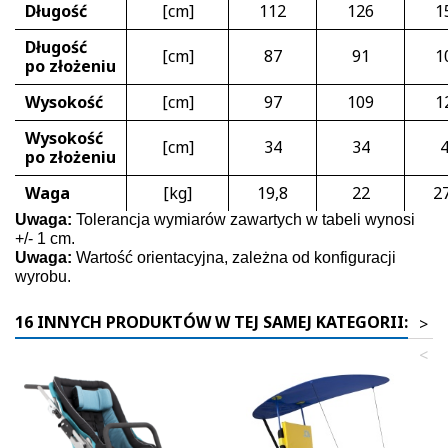
Długość
[cm]
112
126
1
Długość
[cm]
87
91
1
po złożeniu
Wysokość
[cm]
97
109
1
Wysokość
[cm]
34
34
po złożeniu
Waga
[kg]
19,8
22
2
Uwaga:
Tolerancja wymiarów zawartych w tabeli wynosi
+/- 1 cm.
Uwaga:
Wartość orientacyjna, zależna od konfiguracji
wyrobu.
16 INNYCH PRODUKTÓW W TEJ SAMEJ KATEGORII:
>
<