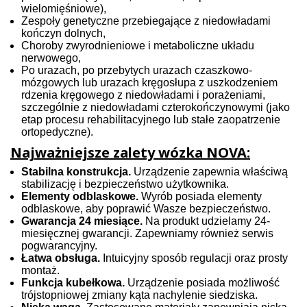
wielomięśniowe),
Zespoły genetyczne przebiegające z niedowładami
kończyn dolnych,
Choroby zwyrodnieniowe i metaboliczne układu
nerwowego,
Po urazach, po przebytych urazach czaszkowo-
mózgowych lub urazach kręgosłupa z uszkodzeniem
rdzenia kręgowego z niedowładami i porażeniami,
szczególnie z niedowładami czterokończynowymi (jako
etap procesu rehabilitacyjnego lub stałe zaopatrzenie
ortopedyczne).
Najważniejsze zalety wózka NOVA:
Stabilna konstrukcja.
Urządzenie zapewnia właściwą
stabilizację i bezpieczeństwo użytkownika.
Elementy odblaskowe.
Wyrób posiada elementy
odblaskowe, aby poprawić Wasze bezpieczeństwo.
Gwarancja 24 miesiące.
Na produkt udzielamy
24
-
miesięcznej gwarancji. Zapewniamy również serwis
pogwarancyjny.
Łatwa obsługa.
Intuicyjny sposób regulacji oraz prosty
montaż.
Funkcja kubełkowa.
Urządzenie posiada możliwość
trójstopniowej zmiany kąta nachylenie siedziska.