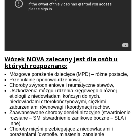
Wózek NOVA zalecany jest dla osób u
których rozpoznano:
Mózgowe porażenie dziecięce (MPD) – różne postacie,
Przepuklinę oponowo-rdzeniową,
Choroby zwyrodnieniowe i reumatyczne stawów,
Uszkodzenia mózgu i rdzenia kręgowego o różnej
etiologii z niedowładami kończyn dolnych,
niedowładami czterokończynowymi, ciężkimi
zaburzeniami równowagi i koordynacji ruchów,
Zaawansowane choroby demielinizacyjne (stwardnienie
rozsiane – SM, stwardnienie zanikowe boczne – SLA i
inne),
Choroby mięśni przebiegające z niedowładami i
porażeniami (dystrofie, miastenia, zapalenie