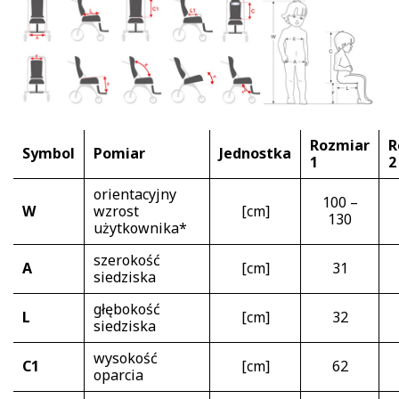
Rozmiar
R
Symbol
Pomiar
Jednostka
1
2
orientacyjny
100 –
W
wzrost
[cm]
130
użytkownika*
szerokość
A
[cm]
31
siedziska
głębokość
L
[cm]
32
siedziska
wysokość
C1
[cm]
62
oparcia