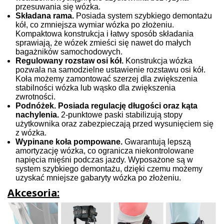
przesuwania się wózka.
Składana rama.
Posiada system szybkiego demontażu
kół, co zmniejsza wymiar wózka po złożeniu.
Kompaktowa konstrukcja i łatwy sposób składania
sprawiają, że wózek zmieści się nawet do małych
bagażników samochodowych.
Regulowany rozstaw osi kół.
Konstrukcja wózka
pozwala na samodzielne ustawienie rozstawu osi kół.
Koła możemy zamontować szerzej dla zwiększenia
stabilności wózka lub wąsko dla zwiększenia
zwrotności.
Podnóżek. Posiada regulację długości oraz kąta
nachylenia.
2-punktowe paski stabilizują stopy
użytkownika oraz zabezpieczają przed wysunięciem się
z wózka.
Wypinane koła pompowane.
Gwarantują lepszą
amortyzację wózka, co ogranicza niekontrolowane
napięcia mięśni podczas jazdy. Wyposażone są w
system szybkiego demontażu, dzięki czemu możemy
uzyskać mniejsze gabaryty wózka po złożeniu.
Akcesoria: