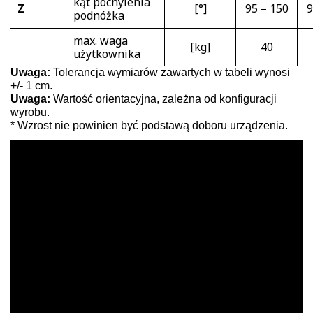
kąt pochylenia
Z
[°]
95 – 150
9
podnóżka
max. waga
[kg]
40
użytkownika
Uwaga:
Tolerancja wymiarów zawartych w tabeli wynosi
+/- 1 cm.
Uwaga:
Wartość orientacyjna, zależna od konfiguracji
wyrobu.
* Wzrost nie powinien być podstawą doboru urządzenia.