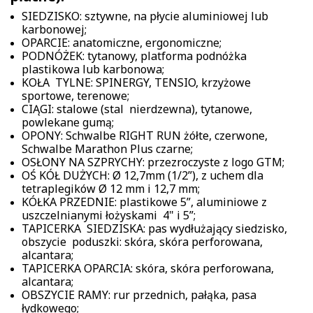
SIEDZISKO: sztywne, na płycie aluminiowej lub
karbonowej;
OPARCIE: anatomiczne, ergonomiczne;
PODNÓŻEK: tytanowy, platforma podnóżka
plastikowa lub karbonowa;
KOŁA TYLNE: SPINERGY, TENSIO, krzyżowe
sportowe, terenowe;
CIĄGI: stalowe (stal nierdzewna), tytanowe,
powlekane gumą;
OPONY: Schwalbe RIGHT RUN żółte, czerwone,
Schwalbe Marathon Plus czarne;
OSŁONY NA SZPRYCHY: przezroczyste z logo GTM;
OŚ KÓŁ DUŻYCH: Ø 12,7mm (1/2”), z uchem dla
tetraplegików Ø 12 mm i 12,7 mm;
KÓŁKA PRZEDNIE: plastikowe 5”, aluminiowe z
uszczelnianymi łożyskami 4" i 5”;
TAPICERKA SIEDZISKA: pas wydłużający siedzisko,
obszycie poduszki: skóra, skóra perforowana,
alcantara;
TAPICERKA OPARCIA: skóra, skóra perforowana,
alcantara;
OBSZYCIE RAMY: rur przednich, pałąka, pasa
łydkowego;