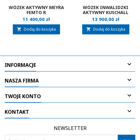
WÓZEK AKTYWNY MEYRA
WÓZEK INWALIDZKI
FEMTO R
AKTYWNY KUSCHALL
COMPACT
Cena
Cena
11 400,00 zł
13 900,00 zł
Dodaj do koszyka
Dodaj do koszyka



INFORMACJE

NASZA FIRMA

TWOJE KONTO

KONTAKT
NEWSLETTER