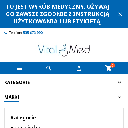
TO JEST WYRÓB MEDYCZNY. UŻYWAJ
GO ZAWSZE ZGODNIE Z INSTRUKCJĄ
close
UŻYTKOWANIA LUB ETYKIETĄ.
Telefon:
535 673 990
0



shopping_cart
KATEGORIE
MARKI
Kategorie
Baza wiedzy