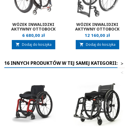
WÓZEK INWALIDZKI
WÓZEK INWALIDZKI
AKTYWNY OTTOBOCK
AKTYWNY OTTOBOCK
VENTUS
ZENIT
Cena
Cena
6 680,00 zł
12 160,00 zł
Dodaj do koszyka
Dodaj do koszyka


16 INNYCH PRODUKTÓW W TEJ SAMEJ KATEGORII:
>
<