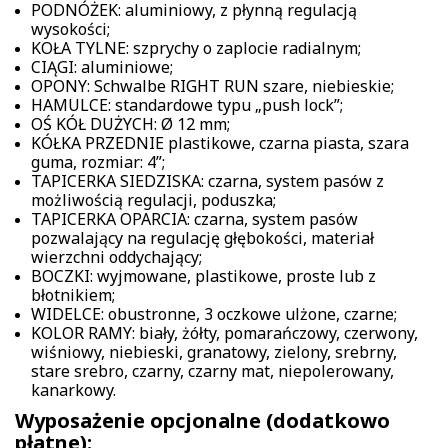
PODNÓŻEK: aluminiowy, z płynną regulacją
wysokości;
KOŁA TYLNE: szprychy o zaplocie radialnym;
CIĄGI: aluminiowe;
OPONY: Schwalbe RIGHT RUN szare, niebieskie;
HAMULCE: standardowe typu „push lock”;
OŚ KÓŁ DUŻYCH: Ø 12 mm;
KÓŁKA PRZEDNIE plastikowe, czarna piasta, szara
guma, rozmiar: 4”;
TAPICERKA SIEDZISKA: czarna, system pasów z
możliwością regulacji, poduszka;
TAPICERKA OPARCIA: czarna, system pasów
pozwalający na regulację głębokości, materiał
wierzchni oddychający;
BOCZKI: wyjmowane, plastikowe, proste lub z
błotnikiem;
WIDELCE: obustronne, 3 oczkowe ulżone, czarne;
KOLOR RAMY: biały, żółty, pomarańczowy, czerwony,
wiśniowy, niebieski, granatowy, zielony, srebrny,
stare srebro, czarny, czarny mat, niepolerowany,
kanarkowy.
Wyposażenie opcjonalne (dodatkowo
płatne):